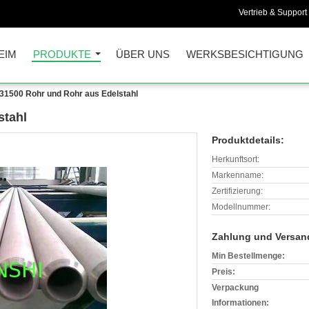
Vertrieb & Support 
EIM
PRODUKTE
ÜBER UNS
WERKSBESICHTIGUNG
31500 Rohr und Rohr aus Edelstahl
stahl
Produktdetails:
Herkunftsort:
Markenname:
Zertifizierung:
Modellnummer:
Zahlung und Versan
Min Bestellmenge:
Preis:
Verpackung
Informationen: