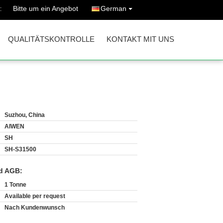
Bitte um ein Angebot
German
:
QUALITÄTSKONTROLLE
KONTAKT MIT UNS
Suzhou, China
AIWEN
SH
SH-S31500
d AGB:
1 Tonne
Available per request
Nach Kundenwunsch