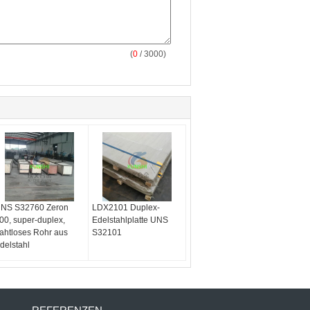
(
0
/ 3000)
NS S32760 Zeron
LDX2101 Duplex-
00, super-duplex,
Edelstahlplatte UNS
ahtloses Rohr aus
S32101
delstahl