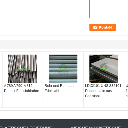
A 789 A 790, A 815
Rohr und Rohr aus
LDX2101 UNS S32101
U
Duplex-Edelstahlrohre
Edelstahl
Doppelplatte aus
1
Edelstahl
n
E