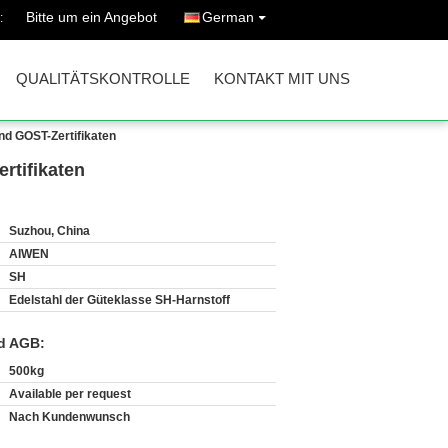
Bitte um ein Angebot
German
:
QUALITÄTSKONTROLLE
KONTAKT MIT UNS
und GOST-Zertifikaten
rtifikaten
Suzhou, China
AIWEN
SH
Edelstahl der Güteklasse SH-Harnstoff
d AGB:
500kg
Available per request
Nach Kundenwunsch