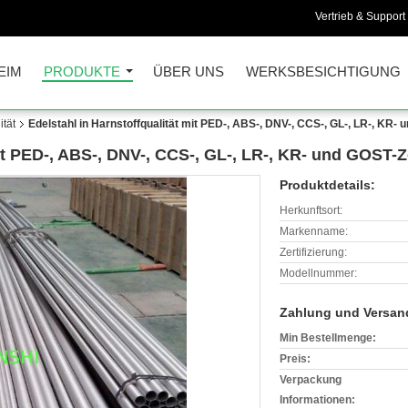
Vertrieb & Support 
EIM
PRODUKTE
ÜBER UNS
WERKSBESICHTIGUNG
ität
Edelstahl in Harnstoffqualität mit PED-, ABS-, DNV-, CCS-, GL-, LR-, KR- 
it PED-, ABS-, DNV-, CCS-, GL-, LR-, KR- und GOST-Ze
Produktdetails:
Herkunftsort:
Markenname:
Zertifizierung:
Modellnummer:
Zahlung und Versan
Min Bestellmenge:
Preis:
Verpackung
Informationen: