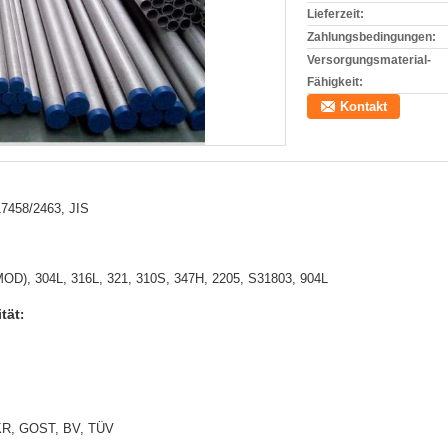
Lieferzeit:
Zahlungsbedingungen:
Versorgungsmaterial-
Fähigkeit:
Kontakt
7458/2463, JIS
), 304L, 316L, 321, 310S, 347H, 2205, S31803, 904L
tät
:
 KR, GOST, BV, TÜV