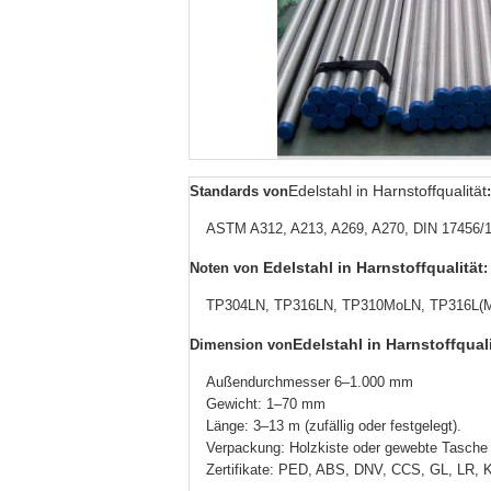
Edelstahl in Harnstoffqualität
Standards von
:
ASTM A312, A213, A269, A270, DIN 17456/1
Edelstahl in Harnstoffqualität
Noten von
:
TP304LN, TP316LN, TP310MoLN, TP316L(MOD
Edelstahl in Harnstoffquali
Dimension von
Außendurchmesser 6–1.000 mm
Gewicht: 1–70 mm
Länge: 3–13 m (zufällig oder festgelegt).
Verpackung: Holzkiste oder gewebte Tasche
Zertifikate: PED, ABS, DNV, CCS, GL, LR,