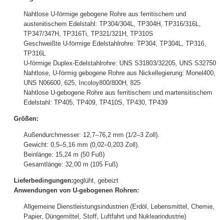
Nahtlose U-förmige gebogene Rohre aus ferritischem und
austenitischem Edelstahl: TP304/304L, TP304H, TP316/316L,
TP347/347H, TP316Ti, TP321/321H, TP310S
Geschweißte U-förmige Edelstahlrohre: TP304, TP304L, TP316,
TP316L
U-förmige Duplex-Edelstahlrohre: UNS S31803/32205, UNS S32750
Nahtlose, U-förmig gebogene Rohre aus Nickellegierung: Monel400,
UNS N06600, 625, Incoloy800/800H, 825
Nahtlose U-gebogene Rohre aus ferritischem und martensitischem
Edelstahl: TP405, TP409, TP410S, TP430, TP439
Größen:
Außendurchmesser: 12,7–76,2 mm (1/2–3 Zoll).
Gewicht: 0,5–5,16 mm (0,02–0,203 Zoll).
Beinlänge: 15,24 m (50 Fuß)
Gesamtlänge: 32,00 m (105 Fuß)
Lieferbedingungen:
geglüht, gebeizt
Anwendungen von U-gebogenen Rohren:
Allgemeine Dienstleistungsindustrien (Erdöl, Lebensmittel, Chemie,
Papier, Düngemittel, Stoff, Luftfahrt und Nuklearindustrie)