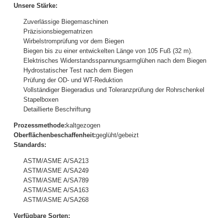
Unsere Stärke:
Zuverlässige Biegemaschinen
Präzisionsbiegematrizen
Wirbelstromprüfung vor dem Biegen
Biegen bis zu einer entwickelten Länge von 105 Fuß (32 m).
Elektrisches Widerstandsspannungsarmglühen nach dem Biegen
Hydrostatischer Test nach dem Biegen
Prüfung der OD- und WT-Reduktion
Vollständiger Biegeradius und Toleranzprüfung der Rohrschenkel
Stapelboxen
Detaillierte Beschriftung
Prozessmethode:
kaltgezogen
Oberflächenbeschaffenheit:
geglüht/gebeizt
Standards:
ASTM/ASME A/SA213
ASTM/ASME A/SA249
ASTM/ASME A/SA789
ASTM/ASME A/SA163
ASTM/ASME A/SA268
Verfügbare Sorten: