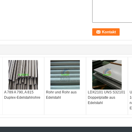
A 789 A 790, A 815
Rohr und Rohr aus
LDX2101 UNS S32101
U
Duplex-Edelstahlrohre
Edelstahl
Doppelplatte aus
1
Edelstahl
n
E