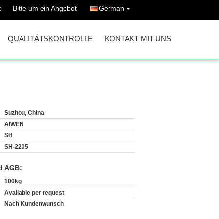
Bitte um ein Angebot
German
:
QUALITÄTSKONTROLLE
KONTAKT MIT UNS
Suzhou, China
AIWEN
SH
SH-2205
d AGB:
100kg
Available per request
Nach Kundenwunsch