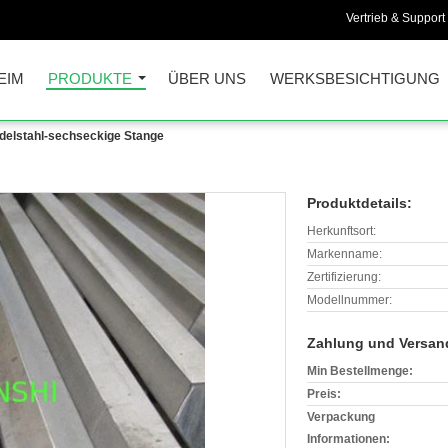
Vertrieb & Support 
EIM
PRODUKTE
ÜBER UNS
WERKSBESICHTIGUNG
delstahl-sechseckige Stange
Produktdetails:
Herkunftsort:
Markenname:
Zertifizierung:
Modellnummer:
Zahlung und Versan
Min Bestellmenge:
Preis:
Verpackung
Informationen: