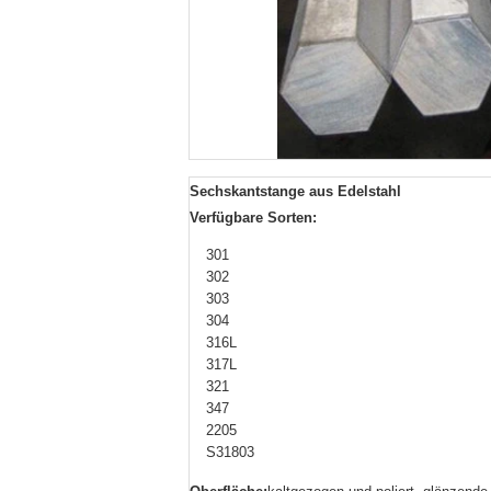
Sechskantstange aus Edelstahl
Verfügbare Sorten:
301
302
303
304
316L
317L
321
347
2205
S31803