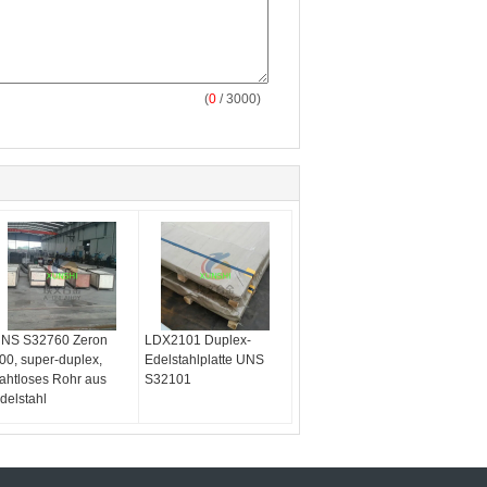
(
0
/ 3000)
NS S32760 Zeron
LDX2101 Duplex-
00, super-duplex,
Edelstahlplatte UNS
ahtloses Rohr aus
S32101
delstahl