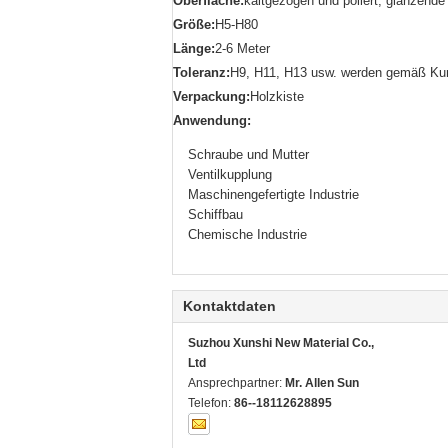
Oberfläche:
kaltgezogen und poliert, glänzende
Größe:
H5-H80
Länge:
2-6 Meter
Toleranz:
H9, H11, H13 usw. werden gemäß Ku
Verpackung:
Holzkiste
Anwendung:
Schraube und Mutter
Ventilkupplung
Maschinengefertigte Industrie
Schiffbau
Chemische Industrie
Kontaktdaten
Suzhou Xunshi New Material Co.,
Ltd
Ansprechpartner:
Mr. Allen Sun
Telefon:
86--18112628895