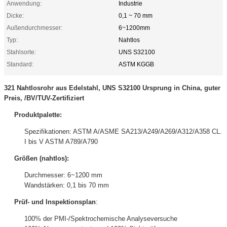
Anwendung:
Industrie
Dicke:
0,1 ~ 70 mm
Außendurchmesser:
6~1200mm
Typ:
Nahtlos
Stahlsorte:
UNS S32100
Standard:
ASTM KGGB
321 Nahtlosrohr aus Edelstahl, UNS S32100 Ursprung in China, guter
Preis, /BV/TUV-Zertifiziert
Produktpalette:
Spezifikationen: ASTM A/ASME SA213/A249/A269/A312/A358 CL.
I bis V ASTM A789/A790
Größen (nahtlos):
Durchmesser: 6~1200 mm
Wandstärken: 0,1 bis 70 mm
Prüf- und Inspektionsplan
:
100% der PMI-/Spektrochemische Analyseversuche