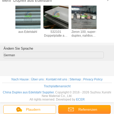
Duplex aus Edelstahl
Mehr
 790, A
Rohr und Rohr
LDX2101 UNS
UNS S32760
S32906 S
uplex-
aus Edelstahl
S32101
Zeron 100, super-
Platte, n
hlrohre
Doppelplatte aus
duplex, nahtloses
Rohr
Edelstahl
Rohr aus
Rohrverbi
Edelstahl
Flansc
Fabrikve
Ändern Sie Sprache
(S329
German
Nach Hause
|
Über uns
|
Kontakt mit uns
|
Sitemap
|
Privacy Policy
Tischplattenansicht
China Duplex aus Edelstahl Supplier.
Copyright © 2016 - 2026 Suzhou Xunshi
New Material Co., Ltd.
All rights reserved. Developed by
ECER
Plaudern
Referenzen