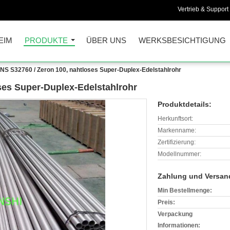
Vertrieb & Support 
EIM
PRODUKTE
ÜBER UNS
WERKSBESICHTIGUNG
NS S32760 / Zeron 100, nahtloses Super-Duplex-Edelstahlrohr
ses Super-Duplex-Edelstahlrohr
Produktdetails:
Herkunftsort:
Markenname:
Zertifizierung:
Modellnummer:
Zahlung und Versan
Min Bestellmenge:
Preis:
Verpackung
Informationen: