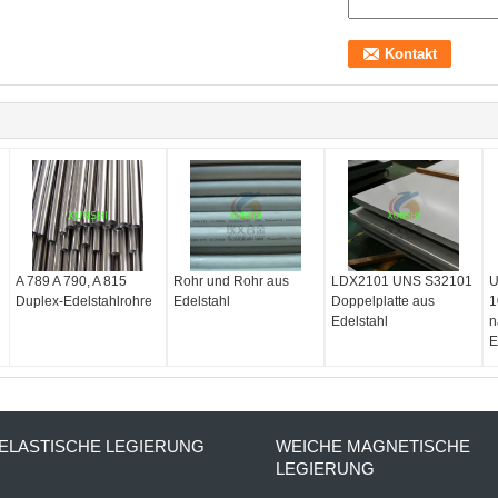
A 789 A 790, A 815
Rohr und Rohr aus
LDX2101 UNS S32101
U
Duplex-Edelstahlrohre
Edelstahl
Doppelplatte aus
1
Edelstahl
n
E
ELASTISCHE LEGIERUNG
WEICHE MAGNETISCHE
LEGIERUNG