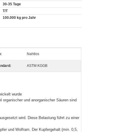
30-35 Tage
T/T
100.000 kg pro Jahr
:
Nahtlos
andard:
ASTM KGGB
wickelt wurde
hl organischer und anorganischer Säuren sind
usgesetzt wird. Diese Belastung führt zu einer
fer und Wolfram. Der Kupfergehalt (min. 0,5,