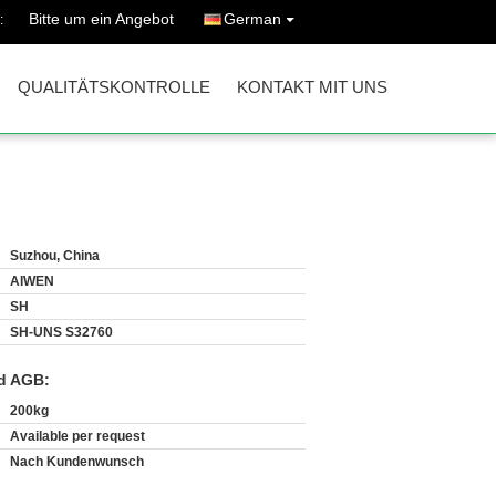
Bitte um ein Angebot
German
:
QUALITÄTSKONTROLLE
KONTAKT MIT UNS
Suzhou, China
AIWEN
SH
SH-UNS S32760
d AGB:
200kg
Available per request
Nach Kundenwunsch