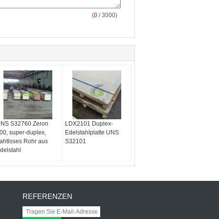
(
0
/ 3000)
NS S32760 Zeron
LDX2101 Duplex-
00, super-duplex,
Edelstahlplatte UNS
ahtloses Rohr aus
S32101
delstahl
REFERENZEN