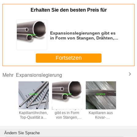
Erhalten Sie den besten Preis für
Expansionslegierungen gibt es
in Form von Stangen, Drähten,
Bändern, Platten und Rohren
Fortsetzen
Expansionslegierung
Mehr
 Invar,
Kovar-
Expansionslegierungen
Nahtlose
Kovar (A
 Alloy46,
Kapillarröhrchen,
gibt es in Form
Kapillaren aus
15)
oy50
Top-Qualität aus
von Stangen,
Kovar-
rohr aus
China
Drähten, Bändern,
Expansionslegierung
nslegierung
Platten und
mit einem Min-
Rohren
Durchmesser von
Ändern Sie Sprache
0,2 mm