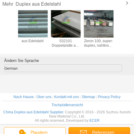
Duplex aus Edelstahl
Mehr
 790, A
Rohr und Rohr
LDX2101 UNS
UNS S32760
S32906 S
uplex-
aus Edelstahl
S32101
Zeron 100, super-
Platte, n
hlrohre
Doppelplatte aus
duplex, nahtloses
Rohr
Edelstahl
Rohr aus
Rohrverbi
Edelstahl
Flansc
Fabrikve
Ändern Sie Sprache
(S329
German
Nach Hause
|
Über uns
|
Kontakt mit uns
|
Sitemap
|
Privacy Policy
Tischplattenansicht
China Duplex aus Edelstahl Supplier.
Copyright © 2016 - 2026 Suzhou Xunshi
New Material Co., Ltd.
All rights reserved. Developed by
ECER
Plaudern
Referenzen