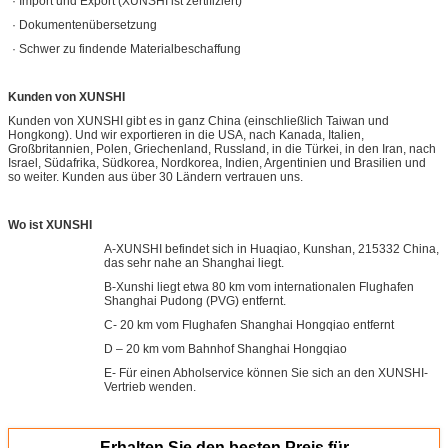
· Import und Export (XUNSHI ist zertifiziert)
· Dokumentenübersetzung
· Schwer zu findende Materialbeschaffung
Kunden von XUNSHI
Kunden von XUNSHI gibt es in ganz China (einschließlich Taiwan und
Hongkong). Und wir exportieren in die USA, nach Kanada, Italien,
Großbritannien, Polen, Griechenland, Russland, in die Türkei, in den Iran, nach
Israel, Südafrika, Südkorea, Nordkorea, Indien, Argentinien und Brasilien und
so weiter. Kunden aus über 30 Ländern vertrauen uns.
Wo ist XUNSHI
A-XUNSHI befindet sich in Huaqiao, Kunshan, 215332 China,
das sehr nahe an Shanghai liegt.
B-Xunshi liegt etwa 80 km vom internationalen Flughafen
Shanghai Pudong (PVG) entfernt.
C- 20 km vom Flughafen Shanghai Hongqiao entfernt
D – 20 km vom Bahnhof Shanghai Hongqiao
E- Für einen Abholservice können Sie sich an den XUNSHI-
Vertrieb wenden.
Erhalten Sie den besten Preis für