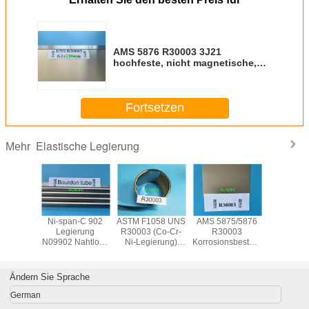
AMS 5876 R30003 3J21
hochfeste, nicht magnetische,
korrosionsfeste, elastische
Legierungsbänder
Fortsetzen
Elastische Legierung
Mehr
PAN-C
Ni-span-C 902
ASTM F1058 UNS
AMS 5875/5876
R300
ung 902
Legierung
R30003 (Co-Cr-
R30003
hochfester
09902
N09902 Nahtlose
Ni-Legierung)
Korrosionsbeständige
magnetis
ischer
Rohre aus
Superlegierung
Streifen, hohe
korrosions
gsdraht/Band
konstanten
3J21,Phynox,
Festigkeit,
elastis
elastischen
W.Nr 2.4711
Duktilität und gute
Legierun
Ändern Sie Sprache
Legierungen für
Langlebigkeit
Bourdonrohranwendungen
German