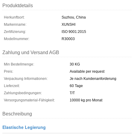
Produktdetails
Herkunftsort:
Suzhou, China
Markenname:
XUNSHI
Zertifizierung:
ISO 9001:2015
Modellnummer:
R30003
Zahlung und Versand AGB
Min Bestellmenge:
30 KG
Preis:
Available per request
Verpackung Informationen:
Je nach Kundenanforderung
Lieferzeit:
60 Tage
Zahlungsbedingungen:
T/T
Versorgungsmaterial-Fähigkeit:
10000 kg pro Monat
Beschreibung
Elastische Legierung