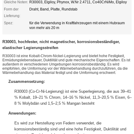
Gleiche Noten:
R30003, Elgiloy, Phynox, W.Nr 2.4711, Co40CrNiMo, Elgiloy
Form der
Draht, Band, Platte, Rundstab
Lieferung:
Spez:
für die Verwendung in Kraftfahrzeugen mit einem Hubraum
von mehr als 20 m
R30003, hochfester, nicht magnetischer, korrosionsbeständiger,
elastischer Legierungsstreifen
R30003 ist eine Kobalt-Chrom-Nickel-Legierung und bietet hohe Festigkeit,
Ermüdungslebensdauer, Duktilität und gute mechanische Eigenschaften. Es ist
außerdem in verschiedenen Umgebungen korrosionsbeständig. Es wird
empfohlen, die Umformung vor der Wärmebehandlung durchzuführen, da die
Wärmebehandlung das Material festigt und die Umformung erschwert.
Zusammensetzung:
R30003 (Co-Cr-Ni-Legierung) ist eine Superlegierung, die aus 39–41
% Kobalt, 19–21 % Chrom, 14–16 % Nickel, 11,3–20,5 % Eisen, 6–
8 % Molybdän und 1,5–2,5 % Mangan besteht
Anwendungen:
Es wird zur Herstellung von Federn verwendet, die
korrosionsbeständig sind und eine hohe Festigkeit, Duktilität und