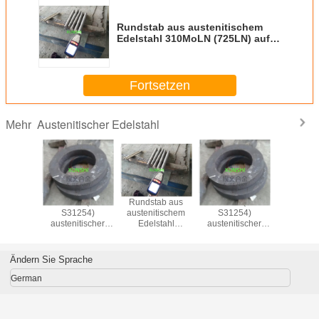
Rundstab aus austenitischem
Edelstahl 310MoLN (725LN) auf
Lager
Fortsetzen
Austenitischer Edelstahl
Mehr
ab aus
254SMO*(UNS
Rundstab aus
254SMO*(UNS
tischem
S31254)
austenitischem
S31254)
stahl
austenitischer
Edelstahl
austenitischer
MoLN
Edelstahl
310MoLN
Edelstahl
auf Lager
(725LN) auf Lager
Ändern Sie Sprache
German