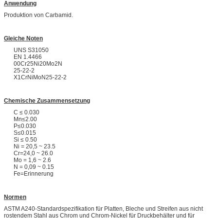
Anwendung
Produktion von Carbamid.
Gleiche Noten
UNS S31050
EN 1.4466
00Cr25Ni20Mo2N
25-22-2
X1CrNiMoN25-22-2
Chemische Zusammensetzung
C ≤ 0.030
Mn≤2.00
P≤0.030
S≤0.015
Si ≤ 0.50
Ni = 20,5 ~ 23.5
Cr=24,0 ~ 26.0
Mo = 1,6 ~ 2.6
N = 0,09 ~ 0.15
Fe=Erinnerung
Normen
ASTM A240-Standardspezifikation für Platten, Bleche und Streifen aus nicht
rostendem Stahl aus Chrom und Chrom-Nickel für Druckbehälter und für