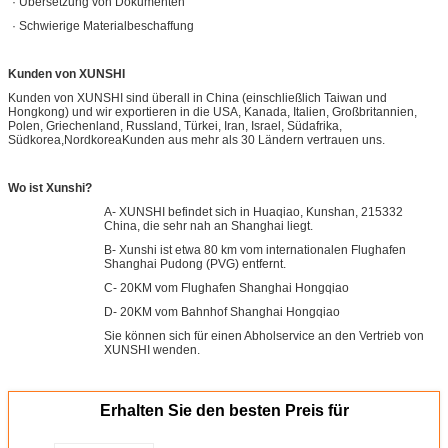
· Übersetzung von Dokumenten
· Schwierige Materialbeschaffung
Kunden von XUNSHI
Kunden von XUNSHI sind überall in China (einschließlich Taiwan und
Hongkong) und wir exportieren in die USA, Kanada, Italien, Großbritannien,
Polen, Griechenland, Russland, Türkei, Iran, Israel, Südafrika,
Südkorea,NordkoreaKunden aus mehr als 30 Ländern vertrauen uns.
Wo ist Xunshi?
A- XUNSHI befindet sich in Huaqiao, Kunshan, 215332
China, die sehr nah an Shanghai liegt.
B- Xunshi ist etwa 80 km vom internationalen Flughafen
Shanghai Pudong (PVG) entfernt.
C- 20KM vom Flughafen Shanghai Hongqiao
D- 20KM vom Bahnhof Shanghai Hongqiao
Sie können sich für einen Abholservice an den Vertrieb von
XUNSHI wenden.
Erhalten Sie den besten Preis für