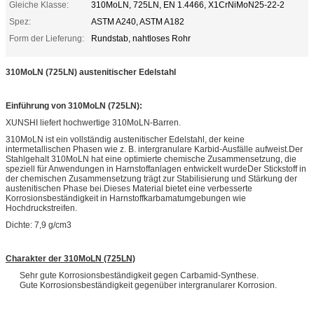
Gleiche Klasse:
310MoLN, 725LN, EN 1.4466, X1CrNiMoN25-22-2
Spez:
ASTM A240, ASTM A182
Form der Lieferung:
Rundstab, nahtloses Rohr
310MoLN (725LN) austenitischer Edelstahl
Einführung von 310MoLN (725LN):
XUNSHI liefert hochwertige 310MoLN-Barren.
310MoLN ist ein vollständig austenitischer Edelstahl, der keine
intermetallischen Phasen wie z. B. intergranulare Karbid-Ausfälle aufweist.Der
Stahlgehalt 310MoLN hat eine optimierte chemische Zusammensetzung, die
speziell für Anwendungen in Harnstoffanlagen entwickelt wurdeDer Stickstoff in
der chemischen Zusammensetzung trägt zur Stabilisierung und Stärkung der
austenitischen Phase bei.Dieses Material bietet eine verbesserte
Korrosionsbeständigkeit in Harnstoffkarbamatumgebungen wie
Hochdruckstreifen.
Dichte: 7,9 g/cm3
Charakter der
310MoLN (725LN)
Sehr gute Korrosionsbeständigkeit gegen Carbamid-Synthese.
Gute Korrosionsbeständigkeit gegenüber intergranularer Korrosion.