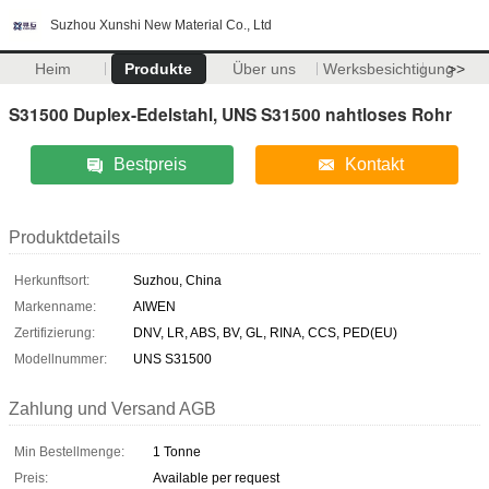
Suzhou Xunshi New Material Co., Ltd
Heim
Produkte
Über uns
Werksbesichtigung
>>
S31500 Duplex-Edelstahl, UNS S31500 nahtloses Rohr
Bestpreis
Kontakt
Produktdetails
Herkunftsort:
Suzhou, China
Markenname:
AIWEN
Zertifizierung:
DNV, LR, ABS, BV, GL, RINA, CCS, PED(EU)
Modellnummer:
UNS S31500
Zahlung und Versand AGB
Min Bestellmenge:
1 Tonne
Preis:
Available per request