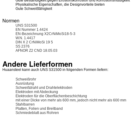
Gute Beständigkeit gegen Erosionskorrosion und Korrosionsmüdigkeit
Physikalische Eigenschaften, die Designvorteile bieten
Gute Schweißfähigkeit
Normen
UNS S31500
EN Nummer 1.4424
EN-Bezeichnung X2CrNiMoSi18-5-3
W.N. 1.4417
DIN X 2 CrNiMoSi 19 5
SS 2376
AFNOR Z2 CND 18.05.03
Andere Lieferformen
Huaansteel kann auch UNS S31500 in folgenden Formen liefern:
Schweißrohr
Ausrüstung
Schweißdraht und Drahtelektroden
Elektroden mit Abdeckung
Elektroden für die Oberflächenbeschichtung
mit einer Dicke von mehr als 600 mm, jedoch nicht mehr als 600 mm
Stahlbarren
Platten, Folien und Breitband
Schmiedeblatt aus Rohren