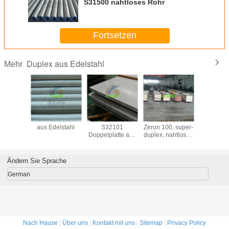
S31500 nahtloses Rohr
Fortsetzen
Duplex aus Edelstahl
Mehr
 790, A
Rohr und Rohr
LDX2101 UNS
UNS S32760
S32906 S
uplex-
aus Edelstahl
S32101
Zeron 100, super-
Platte, n
hlrohre
Doppelplatte aus
duplex, nahtloses
Rohr
Edelstahl
Rohr aus
Rohrverbi
Edelstahl
Flansc
Fabrikve
Ändern Sie Sprache
(S329
German
Nach Hause
|
Über uns
|
Kontakt mit uns
|
Sitemap
|
Privacy Policy