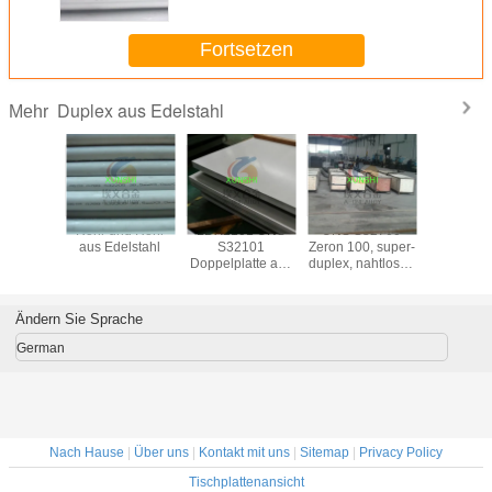
Fortsetzen
Duplex aus Edelstahl
Mehr
 790, A
Rohr und Rohr
LDX2101 UNS
UNS S32760
S32906 S
uplex-
aus Edelstahl
S32101
Zeron 100, super-
Platte, n
hlrohre
Doppelplatte aus
duplex, nahtloses
Rohr
Edelstahl
Rohr aus
Rohrverbi
Edelstahl
Flansc
Fabrikve
Ändern Sie Sprache
(S329
German
Nach Hause
|
Über uns
|
Kontakt mit uns
|
Sitemap
|
Privacy Policy
Tischplattenansicht