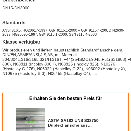
DN15-DN3000
Standards
ANSI B16.5, HG20617-1997, GB/T9115.1-2000 – GB/T9115.4-200, DIN2630-
2638, HG20595-1997, GB/T9115.1-2000, GB/T9115.4-2000
Klasse verfügbar
Wir produzieren und liefern hauptsächlich Standardflansche gem.
DIN/EN,ASME/ANSI,JIS,AS, mit Material
304/304L,316/316L,321/H,316Ti,F44(254SMO),904L,F51(S31803),F5
800), N08811 (Incoloy 800H), N08825 (Incoloy 825), N10276
(Hastelloy C-276), N06022 (Hastelloy C-22), N06002 (Hastelloy X),
N10675 (Hastelloy B-3), N06455 (Hastelloy C4), ....
Erhalten Sie den besten Preis für
ASTM SA182 UNS S32750
Duplexflansche aus
Edelstahl/F53