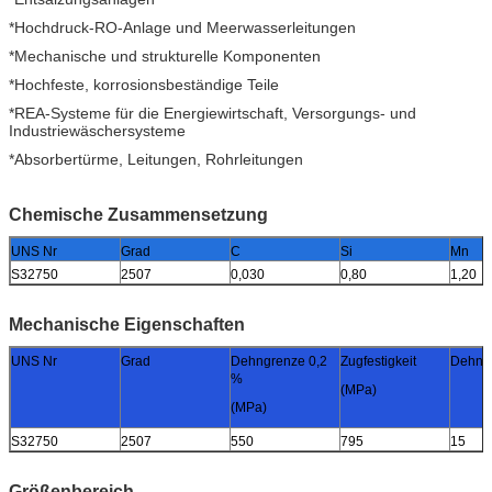
*Hochdruck-RO-Anlage und Meerwasserleitungen
*Mechanische und strukturelle Komponenten
*Hochfeste, korrosionsbeständige Teile
*REA-Systeme für die Energiewirtschaft, Versorgungs- und
Industriewäschersysteme
*Absorbertürme, Leitungen, Rohrleitungen
Chemische Zusammensetzung
UNS Nr
Grad
C
Si
Mn
S32750
2507
0,030
0,80
1,20
Mechanische Eigenschaften
UNS Nr
Grad
Dehngrenze 0,2
Zugfestigkeit
Dehnu
%
(MPa)
(MPa)
S32750
2507
550
795
15
Größenbereich