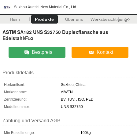
Suzhou Xunshi New Material Co., Ltd
Heim
Produkte
Über uns
Werksbesichtigung
>>
ASTM SA182 UNS S32750 Duplexflansche aus
Edelstahl/F53
Bestpreis
Kontakt
Produktdetails
Herkunftsort:
Suzhou, China
Markenname:
AIWEN
Zertifizierung:
BV, TUV, , ISO, PED
Modellnummer:
UNS S32750
Zahlung und Versand AGB
Min Bestellmenge:
100kg