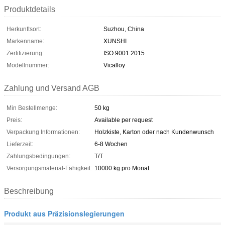
Produktdetails
Herkunftsort:
Suzhou, China
Markenname:
XUNSHI
Zertifizierung:
ISO 9001:2015
Modellnummer:
Vicalloy
Zahlung und Versand AGB
Min Bestellmenge:
50 kg
Preis:
Available per request
Verpackung Informationen:
Holzkiste, Karton oder nach Kundenwunsch
Lieferzeit:
6-8 Wochen
Zahlungsbedingungen:
T/T
Versorgungsmaterial-Fähigkeit:
10000 kg pro Monat
Beschreibung
Produkt aus Präzisionslegierungen