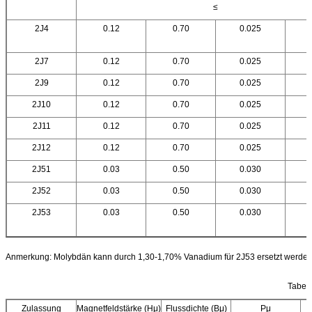
≤
2J4
0.12
0.70
0.025
2J7
0.12
0.70
0.025
2J9
0.12
0.70
0.025
2J10
0.12
0.70
0.025
2J11
0.12
0.70
0.025
2J12
0.12
0.70
0.025
2J51
0.03
0.50
0.030
2J52
0.03
0.50
0.030
2J53
0.03
0.50
0.030
Anmerkung: Molybdän kann durch 1,30-1,70% Vanadium für 2J53 ersetzt werden
Tabell
Zulassung
Magnetfeldstärke (Hμ)
Flussdichte (Bμ)
Pμ