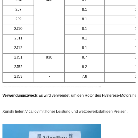
2J7
8.1
1
2J9
8.1
1
2J10
8.1
1
2J11
8.1
1
2J12
8.1
1
2J51
830
8.7
1
2J52
8.2
1
2J53
-
7.8
1
Verwendungszweck:
Es wird verwendet, um den Rotor des Hysterese-Motors her
Xunshi liefert Vicalloy mit hoher Leistung und wettbewerbsfähigen Preisen.