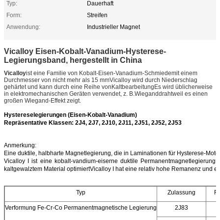
Typ:
Dauerhaft
Form:
Streifen
Anwendung:
Industrieller Magnet
Vicalloy Eisen-Kobalt-Vanadium-Hysterese-
Legierungsband, hergestellt in China
Vicalloy
ist eine Familie von Kobalt-Eisen-Vanadium-Schmiede
mit einem
Durchmesser von nicht mehr als 15 mm
Vicalloy wird durch Niederschlag
gehärtet und kann durch eine Reihe von
Kaltbearbeitung
Es wird üblicherweise
in elektromechanischen Geräten verwendet, z. B.
Wieganddraht
weil es einen
großen Wiegand-Effekt zeigt.
Hystereselegierungen (Eisen-Kobalt-Vanadium)
Repräsentative Klassen: 2J4, 2J7, 2J10, 2J11, 2J51, 2J52, 2J53
Anmerkung:
Eine duktile, halbharte Magnetlegierung, die in Laminationen für Hysterese-Moto
Vicalloy I ist eine kobalt-vandium-eiserne duktile Permanentmagnetlegieru
kaltgewalztem Material optimiertVicalloy I hat eine relativ hohe Remanenz und e
Typ
Zulassung
Re
Verformung Fe-Cr-Co Permanentmagnetische Legierung
2J83