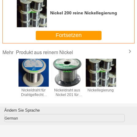
Nickel 200 reine Nickellegierung
Fortsetzen
Produkt aus reinem Nickel
Mehr
Reiner
Reiner
Nickel 200 reine
Rein
Nickeldraht für
Nickeldraht aus
Nickellegierung
Nickeldra
Drahtgeflechte
Nickel 201 für
Drahtgef
und Elektrokabel
Drahtgeflechte
und Elekt
und Elektrodrähte
Ändern Sie Sprache
German