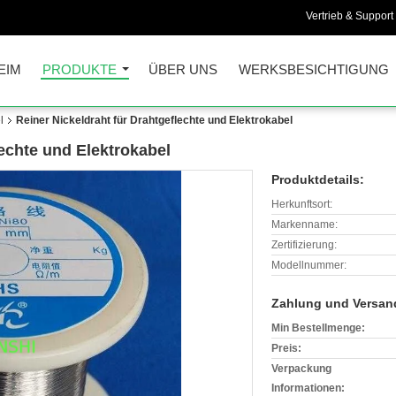
Vertrieb & Support 
EIM
PRODUKTE
ÜBER UNS
WERKSBESICHTIGUNG
l
Reiner Nickeldraht für Drahtgeflechte und Elektrokabel
lechte und Elektrokabel
Produktdetails:
Herkunftsort:
Markenname:
Zertifizierung:
Modellnummer:
Zahlung und Versan
Min Bestellmenge:
Preis:
Verpackung
Informationen: