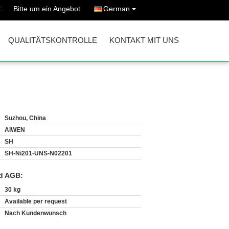
Bitte um ein Angebot
German
:
QUALITÄTSKONTROLLE
KONTAKT MIT UNS
Suzhou, China
AIWEN
SH
SH-Ni201-UNS-N02201
d AGB:
30 kg
Available per request
Nach Kundenwunsch