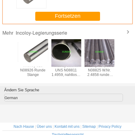
Fortsetzen
Incoloy-Legierungsserie
Mehr
es Rohr
Inkolloy 926
Incoloy 800HT
Inkolloy 825, UNS
Incoloy 9
loy 800H
N08926 Runde
UNS N08811
N08825 W.Nr.
N19903)B
N08810
Stange
1.4959, nahtloses
2.4858 rundes
Platten, S
B154).
Rohr für
Rohr,
Stang
hochtemperaturförmige
warmgewalzt oder
Stangen, 
Strukturanwendungen
warm
Schmiede
Ändern Sie Sprache
geschmiedet
(Pyromet*
CTX-
German
Nach Hause
|
Über uns
|
Kontakt mit uns
|
Sitemap
|
Privacy Policy
Tischplattenansicht