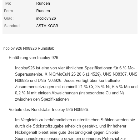
Typ:
Runden
Form:
Runden
Grad:
incoloy 926
Standard:
ASTM KGGB
Incoloy 926 N08926 Rundstab
Einführung von Incoloy 926:
Incoloy926 ist eine von vier ähnlichen Spezifikationen für 6 % Mo-
Superaustenite, X NiCrMoCuN 25 20 6 (1.4529), UNS N08367, UNS
N08925 und UNS N08926. Jedes verfügt über kontrollierte
Zusammensetzungen mit nominell 21 % Cr, 25 % Ni, 6,5 % Mo und
0,2 % N mit einigen Abweichungen (insbesondere Cu und N)
zwischen den Spezifikationen
Vorteile des Rundstabs Incoloy 926 N08926:
Im Vergleich zu herkömmlichen austenitischen Stählen werden sie
durch die Stickstoffzugabe erheblich gestärkt, und ihr höherer
Nickelgehalt bietet eine gute Beständigkeit gegen Chlorid-
Spannungskorrosionsrisse sowie ein geringeres Potenzial zur