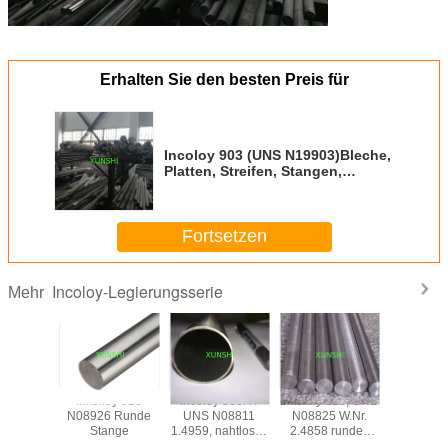
Erhalten Sie den besten Preis für
Incoloy 903 (UNS N19903)Bleche,
Platten, Streifen, Stangen,
Stangen, Drähte,
Schmiedestücke (Pyromet* Alloy
CTX-1)
Fortsetzen
Incoloy-Legierungsserie
Mehr
es Rohr
Inkolloy 926
Incoloy 800HT
Inkolloy 825, UNS
Incoloy 9
loy 800H
N08926 Runde
UNS N08811
N08825 W.Nr.
N19903)B
N08810
Stange
1.4959, nahtloses
2.4858 rundes
Platten, S
B154).
Rohr für
Rohr,
Stang