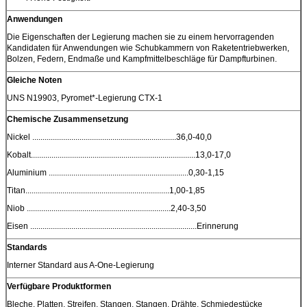
Anwendungen
Die Eigenschaften der Legierung machen sie zu einem hervorragenden
Kandidaten für Anwendungen wie Schubkammern von Raketentriebwerken,
Bolzen, Federn, Endmaße und Kampfmittelbeschläge für Dampfturbinen.
Gleiche Noten
UNS N19903, Pyromet*-Legierung CTX-1
Chemische Zusammensetzung
Nickel ......................................................................36,0-40,0
Kobalt................................................................................13,0-17,0
Aluminium ....................................................................0,30-1,15
Titan......................................................................1,00-1,85
Niob ......................................................................2,40-3,50
Eisen .................................................................................Erinnerung
Standards
Interner Standard aus A-One-Legierung
Verfügbare Produktformen
Bleche, Platten, Streifen, Stangen, Stangen, Drähte, Schmiedestücke