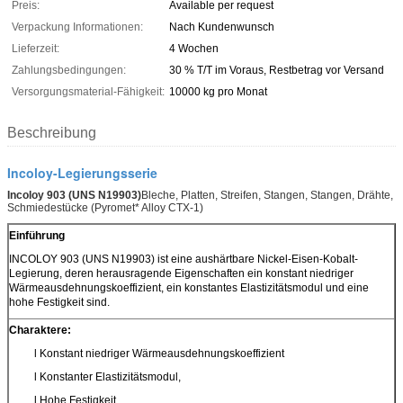
Preis:
Available per request
Verpackung Informationen:
Nach Kundenwunsch
Lieferzeit:
4 Wochen
Zahlungsbedingungen:
30 % T/T im Voraus, Restbetrag vor Versand
Versorgungsmaterial-Fähigkeit:
10000 kg pro Monat
Beschreibung
Incoloy-Legierungsserie
Incoloy 903 (UNS N19903)
Bleche, Platten, Streifen, Stangen, Stangen, Drähte,
Schmiedestücke (Pyromet* Alloy CTX-1)
Einführung
INCOLOY 903 (UNS N19903) ist eine aushärtbare Nickel-Eisen-Kobalt-
Legierung, deren herausragende Eigenschaften ein konstant niedriger
Wärmeausdehnungskoeffizient, ein konstantes Elastizitätsmodul und eine
hohe Festigkeit sind.
Charaktere:
l Konstant niedriger Wärmeausdehnungskoeffizient
l Konstanter Elastizitätsmodul,
l Hohe Festigkeit.