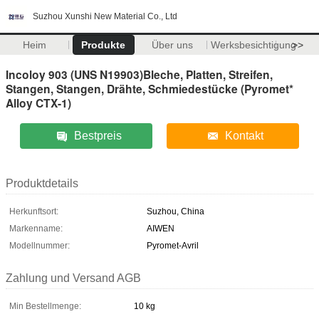
Suzhou Xunshi New Material Co., Ltd
Heim
Produkte
Über uns
Werksbesichtigung
>>
Incoloy 903 (UNS N19903)Bleche, Platten, Streifen,
Stangen, Stangen, Drähte, Schmiedestücke (Pyromet*
Alloy CTX-1)
Bestpreis
Kontakt
Produktdetails
Herkunftsort:
Suzhou, China
Markenname:
AIWEN
Modellnummer:
Pyromet-Avril
Zahlung und Versand AGB
Min Bestellmenge:
10 kg