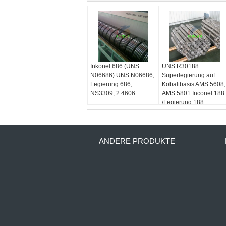
Inkonel 686 (UNS
UNS R30188
N06686) UNS N06686,
Superlegierung auf
Legierung 686,
Kobaltbasis AMS 5608,
NS3309, 2.4606
AMS 5801 Inconel 188
/Legierung 188
ANDERE PRODUKTE