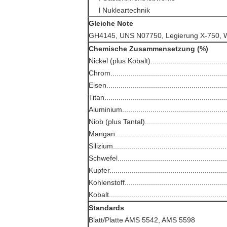
l Nukleartechnik
Gleiche Note
GH4145, UNS N07750, Legierung X-750, W
Chemische Zusammensetzung (%)
Nickel (plus Kobalt)....................................
Chrom......................................................
Eisen.........................................................
Titan.........................................................
Aluminium.................................................
Niob (plus Tantal)......................................
Mangan....................................................
Silizium....................................................
Schwefel...................................................
Kupfer......................................................
Kohlenstoff................................................
Kobalt.......................................................
Standards
Blatt/Platte AMS 5542, AMS 5598