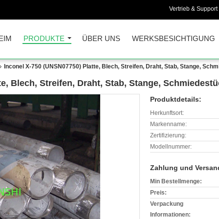
Vertrieb & Support 
EIM
PRODUKTE
ÜBER UNS
WERKSBESICHTIGUNG
Inconel X-750 (UNSN07750) Platte, Blech, Streifen, Draht, Stab, Stange, Sch
e, Blech, Streifen, Draht, Stab, Stange, Schmiedest
Produktdetails:
Herkunftsort:
Markenname:
Zertifizierung:
Modellnummer:
Zahlung und Versan
Min Bestellmenge:
Preis:
Verpackung
Informationen: