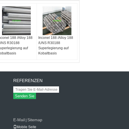
nconel 188 /Alloy 188
Inconel 188 /Alloy 188
UNS R30188
/UNS R30188
uperlegierung auf
Superlegierung auf
obaltbasis
Kobaltbasis
REFERENZEN
Senden Sie
E-Mail
Sitemap
|
Mobile Seite