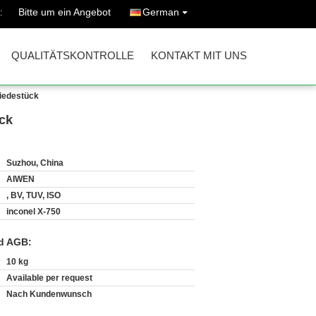
Bitte um ein Angebot
German
:
QUALITÄTSKONTROLLE
KONTAKT MIT UNS
miedestück
ück
Suzhou, China
AIWEN
, BV, TUV, ISO
inconel X-750
d AGB:
10 kg
Available per request
Nach Kundenwunsch