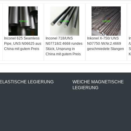
Inconel 625 Seamless
Inconel 718/UNS
Inkonel X-750/ UNS
I
Pipe, UNS N06625 aus
N07718/2.4668 rundes
N07750 /W.Nr.2.4669
/
China mit gutem Preis
Stück, Ursprung in
geschmiedete Stangen
S
China mit gutem Preis
K
ELASTISCHE LEGIERUNG
WEICHE MAGNETISCHE
LEGIERUNG