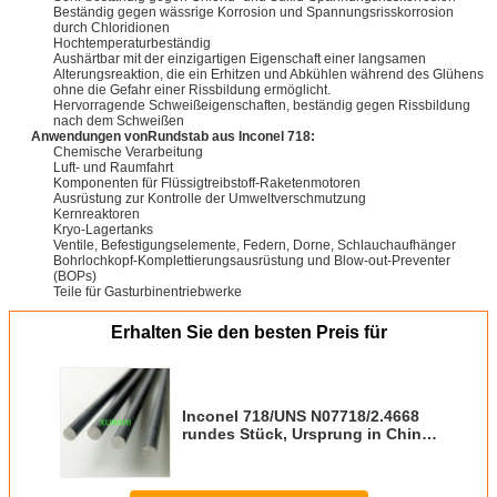
Beständig gegen wässrige Korrosion und Spannungsrisskorrosion
durch Chloridionen
Hochtemperaturbeständig
Aushärtbar mit der einzigartigen Eigenschaft einer langsamen
Alterungsreaktion, die ein Erhitzen und Abkühlen während des Glühens
ohne die Gefahr einer Rissbildung ermöglicht.
Hervorragende Schweißeigenschaften, beständig gegen Rissbildung
nach dem Schweißen
Anwendungen von
Rundstab aus Inconel 718
:
Chemische Verarbeitung
Luft- und Raumfahrt
Komponenten für Flüssigtreibstoff-Raketenmotoren
Ausrüstung zur Kontrolle der Umweltverschmutzung
Kernreaktoren
Kryo-Lagertanks
Ventile, Befestigungselemente, Federn, Dorne, Schlauchaufhänger
Bohrlochkopf-Komplettierungsausrüstung und Blow-out-Preventer
(BOPs)
Teile für Gasturbinentriebwerke
Erhalten Sie den besten Preis für
Inconel 718/UNS N07718/2.4668
rundes Stück, Ursprung in China
mit gutem Preis