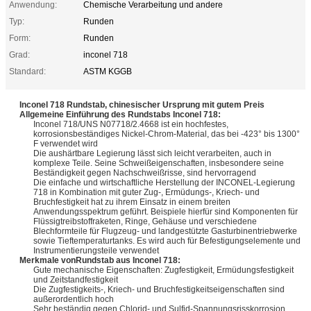
Anwendung:
Chemische Verarbeitung und andere
Typ:
Runden
Form:
Runden
Grad:
inconel 718
Standard:
ASTM KGGB
Inconel 718 Rundstab, chinesischer Ursprung mit gutem Preis
Allgemeine Einführung des Rundstabs Inconel 718:
Inconel 718/UNS N07718/2.4668 ist ein hochfestes,
korrosionsbeständiges Nickel-Chrom-Material, das bei -423° bis 1300°
F verwendet wird
Die aushärtbare Legierung lässt sich leicht verarbeiten, auch in
komplexe Teile. Seine Schweißeigenschaften, insbesondere seine
Beständigkeit gegen Nachschweißrisse, sind hervorragend
Die einfache und wirtschaftliche Herstellung der INCONEL-Legierung
718 in Kombination mit guter Zug-, Ermüdungs-, Kriech- und
Bruchfestigkeit hat zu ihrem Einsatz in einem breiten
Anwendungsspektrum geführt. Beispiele hierfür sind Komponenten für
Flüssigtreibstoffraketen, Ringe, Gehäuse und verschiedene
Blechformteile für Flugzeug- und landgestützte Gasturbinentriebwerke
sowie Tieftemperaturtanks. Es wird auch für Befestigungselemente und
Instrumentierungsteile verwendet
Merkmale von
Rundstab aus Inconel 718
:
Gute mechanische Eigenschaften: Zugfestigkeit, Ermüdungsfestigkeit
und Zeitstandfestigkeit
Die Zugfestigkeits-, Kriech- und Bruchfestigkeitseigenschaften sind
außerordentlich hoch
Sehr beständig gegen Chlorid- und Sulfid-Spannungsrisskorrosion