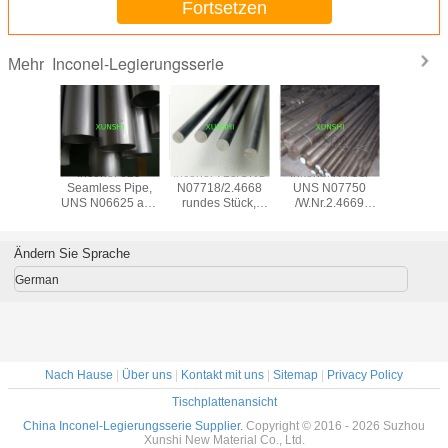
Fortsetzen
Inconel-Legierungsserie
Mehr
l X-750
Inconel 625
Inconel 718/UNS
Inkonel X-750/
Inkonel 6
07750)
Seamless Pipe,
N07718/2.4668
UNS N07750
N06686
 Blech,
UNS N06625 aus
rundes Stück,
/W.Nr.2.4669
N066
, Draht,
China mit gutem
Ursprung in China
geschmiedete
Legierun
Stange,
Preis
mit gutem Preis
Stangen
NS3309, 
destück
Ändern Sie Sprache
German
Nach Hause
|
Über uns
|
Kontakt mit uns
|
Sitemap
|
Privacy Policy
Tischplattenansicht
China Inconel-Legierungsserie Supplier.
Copyright © 2016 - 2026 Suzhou
Xunshi New Material Co., Ltd.