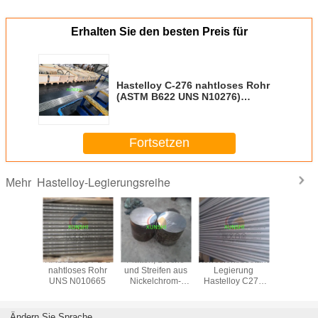
Erhalten Sie den besten Preis für
Hastelloy C-276 nahtloses Rohr
(ASTM B622 UNS N10276)
Ursprung China Schnelle
Lieferung
Fortsetzen
Hastelloy-Legierungsreihe
Mehr
loy C4
HASTELLOY B-2
Platten, Bleche
Korrosionsbeständige
Hastell
06455)
nahtloses Rohr
und Streifen aus
Legierung
(UNS N1
NS3305,
UNS N010665
Nickelchrom-
Hastelloy C276
Stange, P
610
Molybdän-
Stange, Platte,
Streif
rommolybdänlegierung
Legierung aus
Draht, Schmiede,
Schmi
Hastelloy C4
Rohr, Rohrbelag
nahtloses
Ändern Sie Sprache