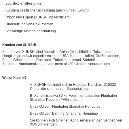
· Logistikdienstleistungen
· Kundenspezifische Verpackung (auch für den Export)
· Import und Export (XUNSHI ist zertifiziert)
· Übersetzung von Dokumenten
· Schwierige Materialbeschaffung
Kunden von XUNSHI
Kunden von XUNSHI sind überall in China (einschließlich Taiwan und
Hongkong) und wir exportieren in die USA, Kanada, Italien, Großbritannien,
Polen, Griechenland, Russland, Türkei, Iran, Israel, Südafrika,
Südkorea,NordkoreaKunden aus mehr als 30 Ländern vertrauen uns.
Wo ist Xunshi?
A- XUNSHI befindet sich in Huaqiao, Kunshan, 215332
China, die sehr nah an Shanghai liegt.
B- Xunshi ist etwa 80 km vom internationalen Flughafen
Shanghai Pudong (PVG) entfernt.
C- 20KM vom Flughafen Shanghai Hongqiao
D- 20KM vom Bahnhof Shanghai Hongqiao
Sie können sich für einen Abholservice an den Vertrieb von
XUNSHI wenden.