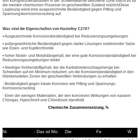
von Korngrenzverfallstoffen in der Schweißwärme betroffene Zone macht es für
die meisten chemischen Prozesse im geschweißten Zustand nützlichDiese
Legierung weist eine ausgezeichnete Beständigkeit gegen Pitting und
Spannungskorrosionscracking auf.
Was sind die Eigenschaften von Hastelloy C276?
• Ausgezeichnete Korrosionsbeständigkeit bei Reduzierungsumgebungen
• außergewöhnliche Beständigkeit gegen starke Lösungen oxidierender Salze
wie Eisen- und Kupferchloride
• hoher Nickel- und Molybdängehalt, der eine gute Korrosionsbeständigkeit bei
Reduzierungsumgebungen bietet
• Niedriger Kohlenstoffgehalt, der die Karbidniederschlagsmenge bei
Schweißen auf ein Minimum reduziert, um die Korrosionsbeständigkeit in den
hitzebelasteten Zonen der geschweißten Verbindungen zu erhalten
· Beständigkeit gegen lokale Korrosion wie Pitting und Spannungs-
Korrosionscracking
· Einer der wenigen Materialien, der den korrosiven Wirkungen von nassem
Chlorgas, Hypochlorit und Chlordioxid standhält
Chemische Zusammensetzung, %
Ni
- Das ist Mo.
Die
Fe
W