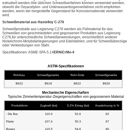
extrudiert werden.Alle üblichen Schweißverfahren können verwendet werden,
obwohl die Oxyacetylen- und Unterwasserbogenverfahren nicht empfohlen
werden, wenn der hergestellte Gegenstand für Korrosionsdienste verwendet
wird.
Schweißmaterial aus Hastelloy C-276
Schweißprodukte aus Legierung C276 werden als Füllmaterial für das
Schweißen von geschmiedeten und gegossenen Produkten aus Legierung
C276,für unterschiedliche Schweißanwendungen, einschließlich anderer
Nickelchrom-Molybdänlegierungen und Edelstahlen, und für Schweißüberzüge
oder Verkleidungen von Stahl.
Spezifikationen: ASME-SFA-5.14
ERNiCrMo-4
ASTM-Spezifikationen
Rohrbau
Schweißgewebe
Rohr-Smls
Schweißgewebe
Bl
B622
B619
B622
B626
Mechanische Eigenschaften
Typische Zimmertemperatur-Ziegeigenschaften von gegossenem Material
Produktform
Zugkraft (ksi)
0,2% Ertrag (ksi)
Ausdehnung in %
- Die Bar.
110.0
52.6
62
Platte
107.4
50.3
67
Bogen
115.5
54.6
60