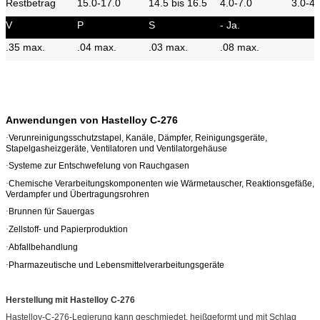
Restbetrag
15.0-17.0
14.5 bis 16.5
4.0-7.0
3.0-4.
V
P
S
- Ja.
.35 max.
.04 max.
.03 max.
.08 max.
Anwendungen von Hastelloy C-276
·
Verunreinigungsschutzstapel, Kanäle, Dämpfer, Reinigungsgeräte,
Stapelgasheizgeräte, Ventilatoren und Ventilatorgehäuse
·
Systeme zur Entschwefelung von Rauchgasen
·
Chemische Verarbeitungskomponenten wie Wärmetauscher, Reaktionsgefäße,
Verdampfer und Übertragungsrohren
·
Brunnen für Sauergas
·
Zellstoff- und Papierproduktion
·
Abfallbehandlung
·
Pharmazeutische und Lebensmittelverarbeitungsgeräte
Herstellung mit Hastelloy C-276
Hastelloy-C-276-Legierung kann geschmiedet, heißgeformt und mit Schlag