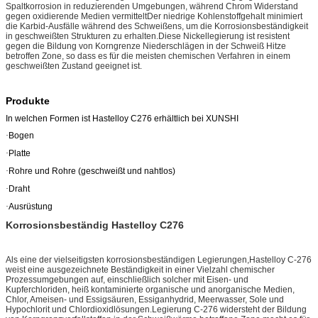
Spaltkorrosion in reduzierenden Umgebungen, während Chrom Widerstand
gegen oxidierende Medien vermitteltDer niedrige Kohlenstoffgehalt minimiert
die Karbid-Ausfälle während des Schweißens, um die Korrosionsbeständigkeit
in geschweißten Strukturen zu erhalten.Diese Nickellegierung ist resistent
gegen die Bildung von Korngrenze Niederschlägen in der Schweiß Hitze
betroffen Zone, so dass es für die meisten chemischen Verfahren in einem
geschweißten Zustand geeignet ist.
Produkte
In welchen Formen ist Hastelloy C276 erhältlich bei XUNSHI
·
Bogen
·
Platte
·
Rohre und Rohre (geschweißt und nahtlos)
·
Draht
·
Ausrüstung
Korrosionsbeständig Hastelloy C276
Als eine der vielseitigsten korrosionsbeständigen Legierungen,Hastelloy C-276
weist eine ausgezeichnete Beständigkeit in einer Vielzahl chemischer
Prozessumgebungen auf, einschließlich solcher mit Eisen- und
Kupferchloriden, heiß kontaminierte organische und anorganische Medien,
Chlor, Ameisen- und Essigsäuren, Essiganhydrid, Meerwasser, Sole und
Hypochlorit und Chlordioxidlösungen.Legierung C-276 widersteht der Bildung