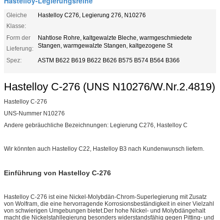
Hastelloy-Legierungsreihe
Gleiche
Hastelloy C276, Legierung 276, N10276
Klasse:
Form der
Nahtlose Rohre, kaltgewalzte Bleche, warmgeschmiedete
Stangen, warmgewalzte Stangen, kaltgezogene St
Lieferung:
Spez:
ASTM B622 B619 B622 B626 B575 B574 B564 B366
Hastelloy C-276 (UNS N10276/W.Nr.2.4819)
Hastelloy C-276
UNS-Nummer N10276
Andere gebräuchliche Bezeichnungen: Legierung C276, Hastelloy C
Wir könnten auch Hastelloy C22, Hastelloy B3 nach Kundenwunsch liefern.
Einführung von Hastelloy C-276
Hastelloy C-276 ist eine Nickel-Molybdän-Chrom-Superlegierung mit Zusatz
von Wolfram, die eine hervorragende Korrosionsbeständigkeit in einer Vielzahl
von schwierigen Umgebungen bietet.Der hohe Nickel- und Molybdängehalt
macht die Nickelstahllegierung besonders widerstandsfähig gegen Pitting- und