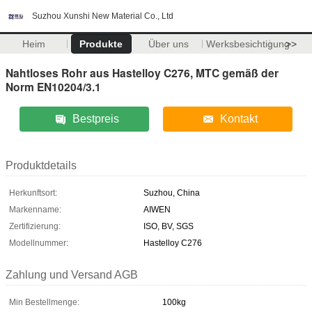
Suzhou Xunshi New Material Co., Ltd
Heim
Produkte
Über uns
Werksbesichtigung
>>
Nahtloses Rohr aus Hastelloy C276, MTC gemäß der
Norm EN10204/3.1
Bestpreis
Kontakt
Produktdetails
Herkunftsort:
Suzhou, China
Markenname:
AIWEN
Zertifizierung:
ISO, BV, SGS
Modellnummer:
Hastelloy C276
Zahlung und Versand AGB
Min Bestellmenge:
100kg