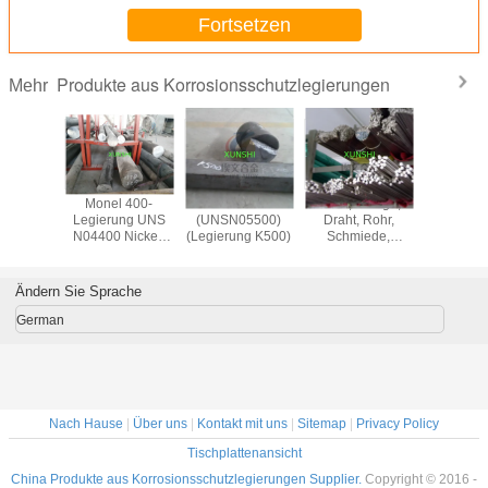
Fortsetzen
Produkte aus Korrosionsschutzlegierungen
Mehr
44660
Monel 400-
Monel K500
Band, Stange,
Hastel
ss Tube
Legierung UNS
(UNSN05500)
Draht, Rohr,
G3/Hastel
us
N04400 Nickel-
(Legierung K500)
Schmiede,
3/2.461
ritischem
Kupfer-Legierung
Flansche aus
N06985 N
hl - Die
400, beständig
Korrosionsbeständigen
Rohre
torlösung
gegen
Legierungen von
Nickellegi
Ändern Sie Sprache
Meerwasser und
Monel 400 (UNS
Dampf bei hohen
N04400)
German
Temperaturen,
Ursprung in China
Nach Hause
|
Über uns
|
Kontakt mit uns
|
Sitemap
|
Privacy Policy
Tischplattenansicht
China Produkte aus Korrosionsschutzlegierungen Supplier.
Copyright © 2016 -