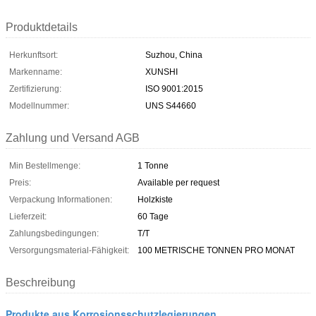
Produktdetails
Herkunftsort:
Suzhou, China
Markenname:
XUNSHI
Zertifizierung:
ISO 9001:2015
Modellnummer:
UNS S44660
Zahlung und Versand AGB
Min Bestellmenge:
1 Tonne
Preis:
Available per request
Verpackung Informationen:
Holzkiste
Lieferzeit:
60 Tage
Zahlungsbedingungen:
T/T
Versorgungsmaterial-Fähigkeit:
100 METRISCHE TONNEN PRO MONAT
Beschreibung
Produkte aus Korrosionsschutzlegierungen