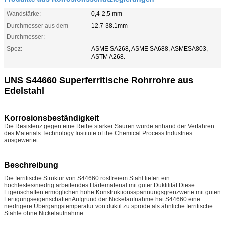
Wandstärke:
0,4-2,5 mm
Durchmesser aus dem
12.7-38.1mm
Durchmesser:
Spez:
ASME SA268, ASME SA688, ASMESA803,
ASTM A268.
UNS S44660 Superferritische Rohrrohre aus
Edelstahl
Korrosionsbeständigkeit
Die Resistenz gegen eine Reihe starker Säuren wurde anhand der Verfahren
des Materials Technology Institute of the Chemical Process Industries
ausgewertet.
Beschreibung
Die ferritische Struktur von S44660 rostfreiem Stahl liefert ein
hochfestes/niedrig arbeitendes Härtematerial mit guter Duktilität.Diese
Eigenschaften ermöglichen hohe Konstruktionsspannungsgrenzwerte mit guten
FertigungseigenschaftenAufgrund der Nickelaufnahme hat S44660 eine
niedrigere Übergangstemperatur von duktil zu spröde als ähnliche ferritische
Stähle ohne Nickelaufnahme.