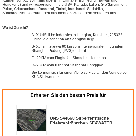
Kunden von XUNSHI sind überall in China (einschließlich Taiwan und
Hongkong) und wir exportieren in die USA, Kanada, Italien, Großbritannien,
Polen, Griechenland, Russland, Türkei, Iran, Israel, Südafrika,
Südkorea,NordkoreaKunden aus mehr als 30 Ländern vertrauen uns.
Wo ist Xunshi?
A- XUNSHI befindet sich in Huaqiao, Kunshan, 215332
China, die sehr nah an Shanghai liegt.
B- Xunshi ist etwa 80 km vom internationalen Flughafen
Shanghai Pudong (PVG) entfernt.
C- 20KM vom Flughafen Shanghai Hongqiao
D- 20KM vom Bahnhof Shanghai Hongqiao
Sie können sich für einen Abholservice an den Vertrieb von
XUNSHI wenden.
Erhalten Sie den besten Preis für
UNS S44660 Superferritische
Edelstahlröhrchen SEAWATER
KORROSION Widerstand für
Kraftwerksgeräte Anwendung