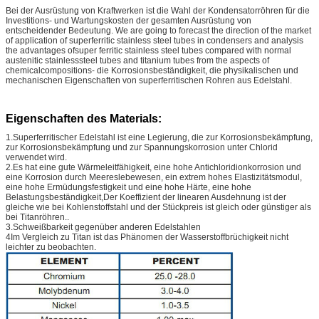
Bei der Ausrüstung von Kraftwerken ist die Wahl der Kondensatorröhren für die
Investitions- und Wartungskosten der gesamten Ausrüstung von
entscheidender Bedeutung. We are going to forecast the direction of the market
of application of superferritic stainless steel tubes in condensers and analysis
the advantages ofsuper ferritic stainless steel tubes compared with normal
austenitic stainlesssteel tubes and titanium tubes from the aspects of
chemicalcompositions- die Korrosionsbeständigkeit, die physikalischen und
mechanischen Eigenschaften von superferritischen Rohren aus Edelstahl.
Eigenschaften des Materials:
1.Superferritischer Edelstahl ist eine Legierung, die zur Korrosionsbekämpfung,
zur Korrosionsbekämpfung und zur Spannungskorrosion unter Chlorid
verwendet wird.
2.Es hat eine gute Wärmeleitfähigkeit, eine hohe Antichloridionkorrosion und
eine Korrosion durch Meereslebewesen, ein extrem hohes Elastizitätsmodul,
eine hohe Ermüdungsfestigkeit und eine hohe Härte, eine hohe
Belastungsbeständigkeit,Der Koeffizient der linearen Ausdehnung ist der
gleiche wie bei Kohlenstoffstahl und der Stückpreis ist gleich oder günstiger als
bei Titanröhren..
3.Schweißbarkeit gegenüber anderen Edelstahlen
4Im Vergleich zu Titan ist das Phänomen der Wasserstoffbrüchigkeit nicht
leichter zu beobachten.