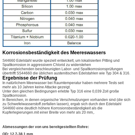
Korrosionsbeständigkeit des Meereswassers
S44660 Edelstahl wurde speziell entwickelt, um lokalisierten Pitting und
Spaltkorrosion in aggressivem Chlorid zu widerstehen
Bei vergleichenden beschleunigten Labor- und Spaltkorrosionsprüfungen
übertrifft SS44660 die üblichen austenitischen Edelstahlen wie Typ 304 & 316.
Ergebnisse der Prüfung
In natürlichem Meerwasser bei Raumtemperatur haben mehrere Tests seit
mehr als 10 Jahren keine Attacke gezeigt.
Unter den gleichen Bedingungen erlebte Typ 316 eine 0,039 Zoll große
Spaltkorrosion.
In Bereichen, in denen organische Verschmutzungen vorhanden sind (die sich
zu Schwefelwasserstoff zerfallen lassen), ergab sich durch den Edelstahl
S44660 eine deutlich höhere Korrosionsbeständigkeit als die
Kupferlegierungen.mit einer Breite von mehr als 20 mm,.
Abmessungen der von uns bereitgestellten Rohre:
OD: 12,7-38,1 mm