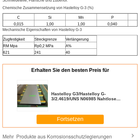
Schmiedeteile, Flansche und Zubehör.
Chemische Zusammensetzung von Hastelloy G-3 (%)
C
Si
Mn
P
0,015
1,00
1,00
0,040
Mechanische Eigenschaften von Hastelloy G-3
Zugfestigkeit
Streckgrenze
Verlängerung
RM Mpa
Rp0,2 MPa
A%
621
241
40
Erhalten Sie den besten Preis für
Hastelloy G3/Hastelloy G-
3/2.4619/UNS N06985 Nahtlose
Rohre aus Nickellegierungen
Fortsetzen
Produkte aus Korrosionsschutzlegierungen
Mehr