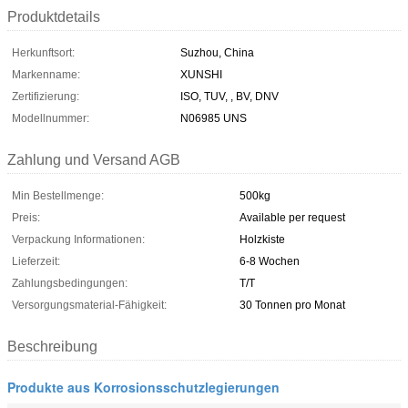
Produktdetails
Herkunftsort:
Suzhou, China
Markenname:
XUNSHI
Zertifizierung:
ISO, TUV, , BV, DNV
Modellnummer:
N06985 UNS
Zahlung und Versand AGB
Min Bestellmenge:
500kg
Preis:
Available per request
Verpackung Informationen:
Holzkiste
Lieferzeit:
6-8 Wochen
Zahlungsbedingungen:
T/T
Versorgungsmaterial-Fähigkeit:
30 Tonnen pro Monat
Beschreibung
Produkte aus Korrosionsschutzlegierungen