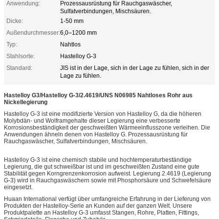
Anwendung:
Prozessausrüstung für Rauchgaswäscher,
Sulfatverbindungen, Mischsäuren.
Dicke:
1-50 mm
Außendurchmesser:
6,0–1200 mm
Typ:
Nahtlos
Stahlsorte:
Hastelloy G-3
Standard:
JIS ist in der Lage, sich in der Lage zu fühlen, sich in der
Lage zu fühlen.
Hastelloy G3/Hastelloy G-3/2.4619/UNS N06985 Nahtloses Rohr aus
Nickellegierung
Hastelloy G-3 ist eine modifizierte Version von Hastelloy G, da die höheren
Molybdän- und Wolframgehalte dieser Legierung eine verbesserte
Korrosionsbeständigkeit der geschweißten Wärmeeinflusszone verleihen. Die
Anwendungen ähneln denen von Hastelloy G. Prozessausrüstung für
Rauchgaswäscher, Sulfatverbindungen, Mischsäuren.
Hastelloy G-3 ist eine chemisch stabile und hochtemperaturbeständige
Legierung, die gut schweißbar ist und im geschweißten Zustand eine gute
Stabilität gegen Korngrenzenkorrosion aufweist. Legierung 2.4619 (Legierung
G-3) wird in Rauchgaswäschern sowie mit Phosphorsäure und Schwefelsäure
eingesetzt.
Huaan International verfügt über umfangreiche Erfahrung in der Lieferung von
Produkten der Hastelloy-Serie an Kunden auf der ganzen Welt. Unsere
Produktpalette an Hastelloy G-3 umfasst Stangen, Rohre, Platten, Fittings,