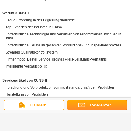
Warum XUNSHI
· Große Erfahrung in der Legierungsindustrie
· Top-Experten der Industrie in China
· Fortschrittliche Technologie und Verfahren von renommierten Instituten in
China
· Fortschrittliche Geräte im gesamten Produktions- und Inspektionsprozess
· Strenges Qualitätskontrollsystem
· Firmenmotto: Bester Service, größtes Preis-Leistungs-Verhältnis
· Intelligente Verkaufspolitik
Serviceartikel von XUNSHI
· Forschung und Vorproduktion von nicht standardmäßigen Produkten
· Herstellung von Produkten
· Schneiden, Spalten für vorrätige Bleche und Platten
Plaudern
Referenzen
· Wärmebehandlung (Lösungsbehandlung, Aushärtungsbehandlung, Glühen,
Federhärten, Abschrecken usw.)
· Oberflächenbearbeitung (Peeling, Gritting, Polieren)
· Logistikdienstleistung