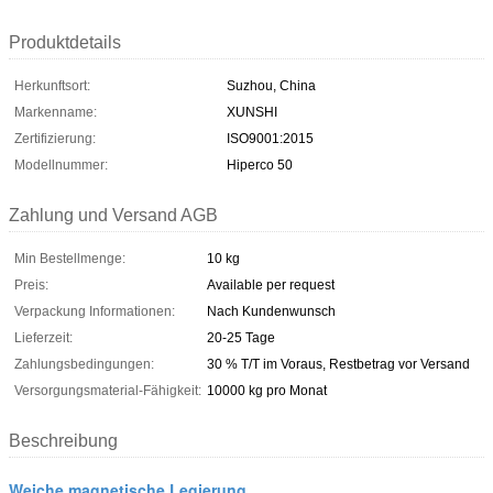
Produktdetails
Herkunftsort:
Suzhou, China
Markenname:
XUNSHI
Zertifizierung:
ISO9001:2015
Modellnummer:
Hiperco 50
Zahlung und Versand AGB
Min Bestellmenge:
10 kg
Preis:
Available per request
Verpackung Informationen:
Nach Kundenwunsch
Lieferzeit:
20-25 Tage
Zahlungsbedingungen:
30 % T/T im Voraus, Restbetrag vor Versand
Versorgungsmaterial-Fähigkeit:
10000 kg pro Monat
Beschreibung
Weiche magnetische Legierung