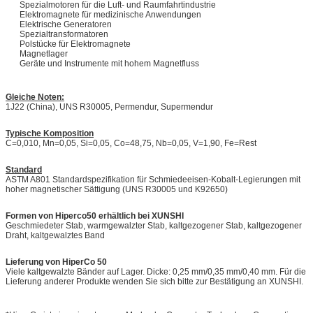
Spezialmotoren für die Luft- und Raumfahrtindustrie
Elektromagnete für medizinische Anwendungen
Elektrische Generatoren
Spezialtransformatoren
Polstücke für Elektromagnete
Magnetlager
Geräte und Instrumente mit hohem Magnetfluss
Gleiche Noten:
1J22 (China), UNS R30005, Permendur, Supermendur
Typische Komposition
C=0,010, Mn=0,05, Si=0,05, Co=48,75, Nb=0,05, V=1,90, Fe=Rest
Standard
ASTM A801 ​​Standardspezifikation für Schmiedeeisen-Kobalt-Legierungen mit
hoher magnetischer Sättigung (UNS R30005 und K92650)
Formen von Hiperco50 erhältlich bei XUNSHI
Geschmiedeter Stab, warmgewalzter Stab, kaltgezogener Stab, kaltgezogener
Draht, kaltgewalztes Band
Lieferung von HiperCo 50
Viele kaltgewalzte Bänder auf Lager. Dicke: 0,25 mm/0,35 mm/0,40 mm. Für die
Lieferung anderer Produkte wenden Sie sich bitte zur Bestätigung an XUNSHI.