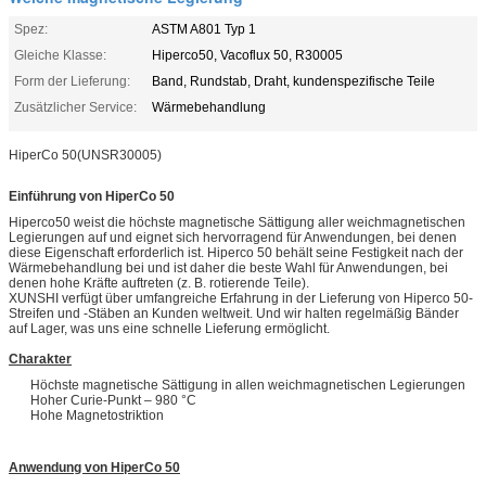
Spez:
ASTM A801 Typ 1
Gleiche Klasse:
Hiperco50, Vacoflux 50, R30005
Form der Lieferung:
Band, Rundstab, Draht, kundenspezifische Teile
Zusätzlicher Service:
Wärmebehandlung
HiperCo 50(UNSR30005)
Einführung von HiperCo 50
Hiperco50 weist die höchste magnetische Sättigung aller weichmagnetischen
Legierungen auf und eignet sich hervorragend für Anwendungen, bei denen
diese Eigenschaft erforderlich ist. Hiperco 50 behält seine Festigkeit nach der
Wärmebehandlung bei und ist daher die beste Wahl für Anwendungen, bei
denen hohe Kräfte auftreten (z. B. rotierende Teile).
XUNSHI verfügt über umfangreiche Erfahrung in der Lieferung von Hiperco 50-
Streifen und -Stäben an Kunden weltweit. Und wir halten regelmäßig Bänder
auf Lager, was uns eine schnelle Lieferung ermöglicht.
Charakter
Höchste magnetische Sättigung in allen weichmagnetischen Legierungen
Hoher Curie-Punkt – 980 °C
Hohe Magnetostriktion
Anwendung von HiperCo 50