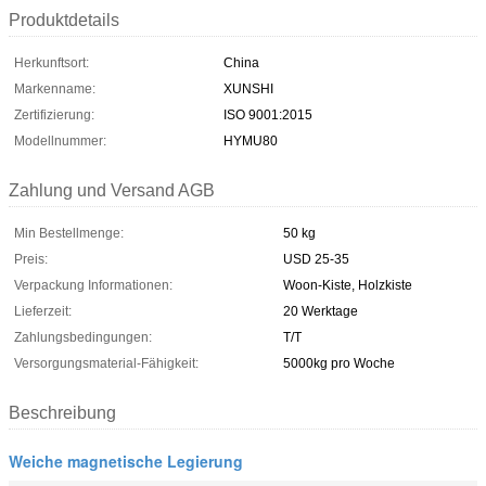
Produktdetails
Herkunftsort:
China
Markenname:
XUNSHI
Zertifizierung:
ISO 9001:2015
Modellnummer:
HYMU80
Zahlung und Versand AGB
Min Bestellmenge:
50 kg
Preis:
USD 25-35
Verpackung Informationen:
Woon-Kiste, Holzkiste
Lieferzeit:
20 Werktage
Zahlungsbedingungen:
T/T
Versorgungsmaterial-Fähigkeit:
5000kg pro Woche
Beschreibung
Weiche magnetische Legierung