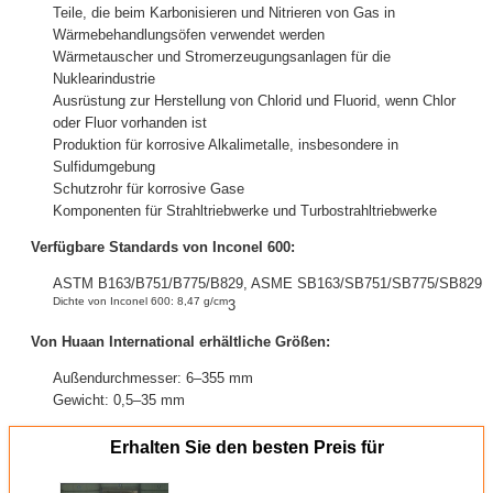
Teile, die beim Karbonisieren und Nitrieren von Gas in
Wärmebehandlungsöfen verwendet werden
Wärmetauscher und Stromerzeugungsanlagen für die
Nuklearindustrie
Ausrüstung zur Herstellung von Chlorid und Fluorid, wenn Chlor
oder Fluor vorhanden ist
Produktion für korrosive Alkalimetalle, insbesondere in
Sulfidumgebung
Schutzrohr für korrosive Gase
Komponenten für Strahltriebwerke und Turbostrahltriebwerke
Verfügbare Standards von Inconel 600:
ASTM B163/B751/B775/B829, ASME SB163/SB751/SB775/SB829
Dichte von Inconel 600: 8,47 g/cm
3
Von Huaan International erhältliche Größen:
Außendurchmesser: 6–355 mm
Gewicht: 0,5–35 mm
Erhalten Sie den besten Preis für