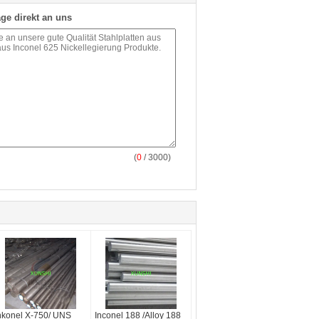
ge direkt an uns
(
0
/ 3000)
nkonel X-750/ UNS
Inconel 188 /Alloy 188