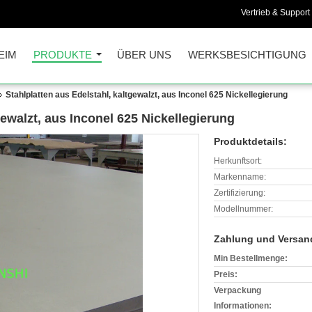
Vertrieb & Support 
EIM
PRODUKTE
ÜBER UNS
WERKSBESICHTIGUNG
Stahlplatten aus Edelstahl, kaltgewalzt, aus Inconel 625 Nickellegierung
gewalzt, aus Inconel 625 Nickellegierung
Produktdetails:
Herkunftsort:
Markenname:
Zertifizierung:
Modellnummer:
Zahlung und Versan
Min Bestellmenge:
Preis:
Verpackung
Informationen: