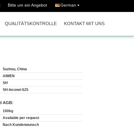
Bitte um ein Angebot
German
:
QUALITÄTSKONTROLLE
KONTAKT MIT UNS
Suzhou, China
AIWEN
SH
SH-Inconel 625
d AGB:
100kg
Available per request
Nach Kundenwunsch