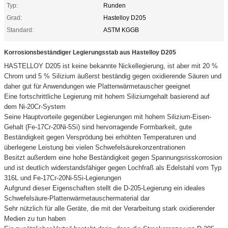
Typ:
Runden
Grad:
Hastelloy D205
Standard:
ASTM KGGB
Korrosionsbeständiger Legierungsstab aus Hastelloy D205
HASTELLOY D205 ist keine bekannte Nickellegierung, ist aber mit 20 %
Chrom und 5 % Silizium äußerst beständig gegen oxidierende Säuren und
daher gut für Anwendungen wie Plattenwärmetauscher geeignet
Eine fortschrittliche Legierung mit hohem Siliziumgehalt basierend auf
dem Ni-20Cr-System
Seine Hauptvorteile gegenüber Legierungen mit hohem Silizium-Eisen-
Gehalt (Fe-17Cr-20Ni-5Si) sind hervorragende Formbarkeit, gute
Beständigkeit gegen Versprödung bei erhöhten Temperaturen und
überlegene Leistung bei vielen Schwefelsäurekonzentrationen
Besitzt außerdem eine hohe Beständigkeit gegen Spannungsrisskorrosion
und ist deutlich widerstandsfähiger gegen Lochfraß als Edelstahl vom Typ
316L und Fe-17Cr-20Ni-5Si-Legierungen
Aufgrund dieser Eigenschaften stellt die D-205-Legierung ein ideales
Schwefelsäure-Plattenwärmetauschermaterial dar
Sehr nützlich für alle Geräte, die mit der Verarbeitung stark oxidierender
Medien zu tun haben