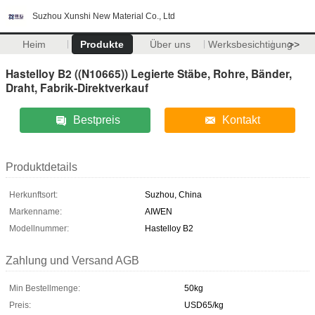
Suzhou Xunshi New Material Co., Ltd
Heim
Produkte
Über uns
Werksbesichtigung
>>
Hastelloy B2 ((N10665)) Legierte Stäbe, Rohre, Bänder,
Draht, Fabrik-Direktverkauf
Bestpreis
Kontakt
Produktdetails
Herkunftsort:
Suzhou, China
Markenname:
AIWEN
Modellnummer:
Hastelloy B2
Zahlung und Versand AGB
Min Bestellmenge:
50kg
Preis:
USD65/kg