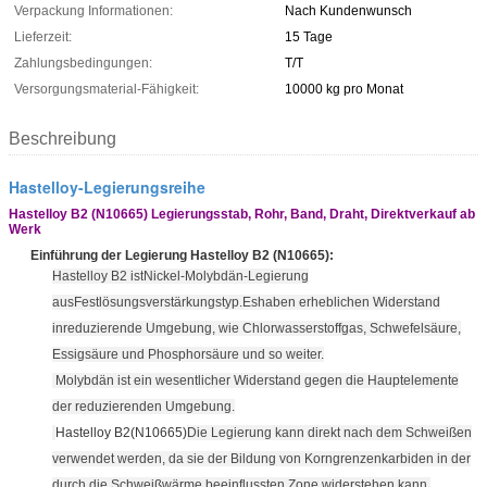
Verpackung Informationen:
Nach Kundenwunsch
Lieferzeit:
15 Tage
Zahlungsbedingungen:
T/T
Versorgungsmaterial-Fähigkeit:
10000 kg pro Monat
Beschreibung
Hastelloy-Legierungsreihe
Hastelloy B2 (N10665) Legierungsstab, Rohr, Band, Draht, Direktverkauf ab
Werk
Einführung der Legierung Hastelloy B2 (N10665):
Hastelloy B2 ist
Nickel-Molybdän-Legierung
aus
Festlösungsverstärkungstyp
.
Es
haben erheblichen Widerstand
in
reduzierende Umgebung, wie Chlorwasserstoffgas, Schwefelsäure,
Essigsäure und Phosphorsäure und so weiter.
Molybdän ist ein wesentlicher Widerstand gegen die Hauptelemente
der reduzierenden Umgebung.
Hastelloy B2(N10665)
Die Legierung kann direkt nach dem Schweißen
verwendet werden, da sie der Bildung von Korngrenzenkarbiden in der
durch die Schweißwärme beeinflussten Zone widerstehen kann.