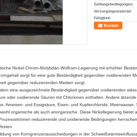
Zahlungsbedingungen:
Versorgungsmaterial-
Fähigkeit:
Kontakt
tenitische Nickel-Chrom-Molybdän-Wolfram-Legierung mit erhöhter Bestä
omgehalt sorgt für eine gute Beständigkeit gegenüber oxidierenden 
gkeit gegenüber reduzierenden Medien sorgt.
erdem eine ausgezeichnete Beständigkeit gegenüber oxidierenden wässr
re oder oxidierende Säuren mit Chlorionen enthalten. Andere ätzende 
or, Ameisen- und Essigsäure, Eisen- und Kupferchloride, Meerwasser, 
wohl organische als auch anorganische. Diese Nickellegierung bietet 
ozessströmen reduzierende und oxidierende Bedingungen herrschen. D
treten.
 Bildung von Korngrenzenausscheidungen in der Schweißwärmeeinfluss