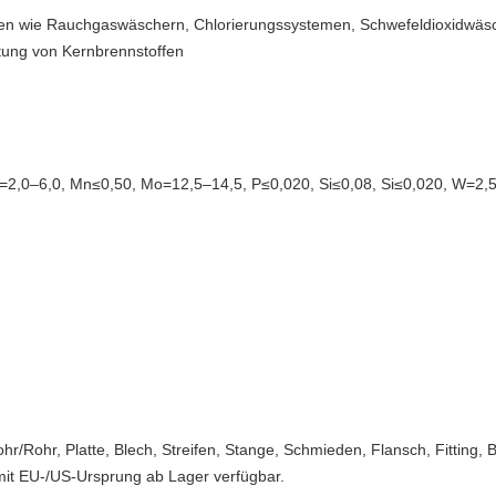
ten wie Rauchgaswäschern, Chlorierungssystemen, Schwefeldioxidwäsch
tung von Kernbrennstoffen
=2,0–6,0, Mn≤0,50, Mo=12,5–14,5, P≤0,020, Si≤0,08, Si≤0,020, W=2,5
r/Rohr, Platte, Blech, Streifen, Stange, Schmieden, Flansch, Fitting,
mit EU-/US-Ursprung ab Lager verfügbar.