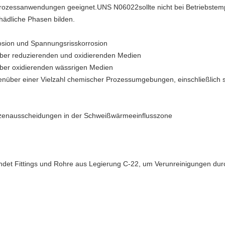
Prozessanwendungen geeignet.
UNS N06022
sollte nicht bei Betriebst
hädliche Phasen bilden.
rosion und Spannungsrisskorrosion
über reduzierenden und oxidierenden Medien
über oxidierenden wässrigen Medien
nüber einer Vielzahl chemischer Prozessumgebungen, einschließlich st
enzenausscheidungen in der Schweißwärmeeinflusszone
ndet Fittings und Rohre aus Legierung C-22, um Verunreinigungen durc