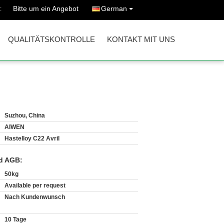
Bitte um ein Angebot
German
:
QUALITÄTSKONTROLLE
KONTAKT MIT UNS
Suzhou, China
AIWEN
Hastelloy C22 Avril
d AGB:
50kg
Available per request
Nach Kundenwunsch
10 Tage