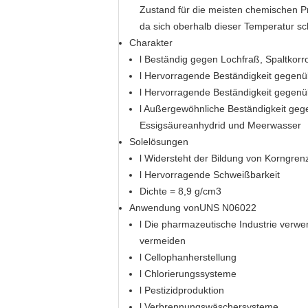
Zustand für die meisten chemischen 
da sich oberhalb dieser Temperatur sc
Charakter
l Beständig gegen Lochfraß, Spaltkor
l Hervorragende Beständigkeit gegen
l Hervorragende Beständigkeit gegen
l Außergewöhnliche Beständigkeit gege
Essigsäureanhydrid und Meerwasser
Solelösungen
l Widersteht der Bildung von Korngr
l Hervorragende Schweißbarkeit
Dichte = 8,9 g/cm3
Anwendung von
UNS N06022
l Die pharmazeutische Industrie verwe
vermeiden
l Cellophanherstellung
l Chlorierungssysteme
l Pestizidproduktion
l Verbrennungswäschersysteme