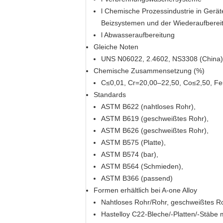
l Chemische Prozessindustrie in Gerä
Beizsystemen und der Wiederaufberei
l Abwasseraufbereitung
Gleiche Noten
UNS N06022, 2.4602, NS3308 (China)
Chemische Zusammensetzung (%)
C≤0,01, Cr=20,00–22,50, Co≤2,50, Fe
Standards
ASTM B622 (nahtloses Rohr),
ASTM B619 (geschweißtes Rohr),
ASTM B626 (geschweißtes Rohr),
ASTM B575 (Platte),
ASTM B574 (bar),
ASTM B564 (Schmieden),
ASTM B366 (passend)
Formen erhältlich bei A-one Alloy
Nahtloses Rohr/Rohr, geschweißtes Roh
Hastelloy C22-Bleche/-Platten/-Stäbe 