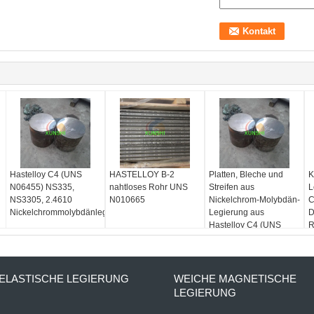
Hastelloy C4 (UNS
HASTELLOY B-2
Platten, Bleche und
K
N06455) NS335,
nahtloses Rohr UNS
Streifen aus
L
NS3305, 2.4610
N010665
Nickelchrom-Molybdän-
C
Nickelchrommolybdänlegierung
Legierung aus
D
Hastelloy C4 (UNS
R
N06455)
ELASTISCHE LEGIERUNG
WEICHE MAGNETISCHE
LEGIERUNG