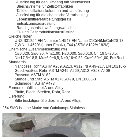
l Ausrüstung für den Umgang mit Meerwasser
l Bleichsysteme für Zellstofffabriken
l Tallöldestillationskolonnen und -ausrüstung
l Ausrüstung für die chemische Verarbeitung
l Lebensmittelverarbeitungsgeräte
l Entsalzungsausrüstung
l Rauchgasentschwefelungswäscher
l Öl- und Gasproduktionsausrüstung
Gleiche Noten
UNS S31254,EN Nummer 1.4547,EN Name X1CrNiMoCuN20-18-
7,W.Nr. 1.4529* (naher Ersatz), F44 (ASTM A182/A 182M)
Chemische Zusammensetzung (%)
C≤0,020, Si≤0,80, Mn≤1,00, P≤0,030, S≤0,010, Cr=19,5~20,5,
Ni=17,5~18,5, Mo=6,0~6,5, N=0,18~0,22, Cu=0,50~1,00, Fe=Rest
Standards
Nahtloses Rohr: ASTM A269, A213, A312, NFA 49-217, EN 10216-5
Geschweißtes Rohr: ASTM A249, A269, A312, A358, A409
Passend: ASTM A182
Stange und Stab: ASTM A276, A479, EN 10088-3
Schmieden: ASTM A473
Formen erhältlich bei A-one Alloy
Platte, Blech, Streifen, Rohr, Rohr
Lieferung
Bitte bestätigen Sie dies mit A-one Alloy.
254 SMO ist eine Marke von OutokumpuStainless.