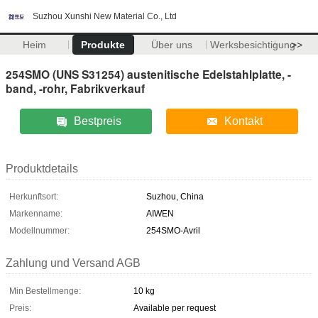
Suzhou Xunshi New Material Co., Ltd
Heim
Produkte
Über uns
Werksbesichtigung
>>
254SMO (UNS S31254) austenitische Edelstahlplatte, -
band, -rohr, Fabrikverkauf
Bestpreis
Kontakt
Produktdetails
Herkunftsort:
Suzhou, China
Markenname:
AIWEN
Modellnummer:
254SMO-Avril
Zahlung und Versand AGB
Min Bestellmenge:
10 kg
Preis:
Available per request