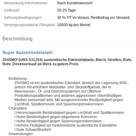
Verpackung Informationen:
Nach Kundenwunsch
Lieferzeit:
20-25 Tage
Zahlungsbedingungen:
30 % T/T im Voraus, Restbetrag vor Versand
Versorgungsmaterial-Fähigkeit:
10000 kg pro Monat
Beschreibung
Super Austenitedelstahl
254SMO*(UNS S31254) austenitische Edelstahlplatte, Blech, Streifen, Rohr,
Rohr, Direktverkauf ab Werk zu gutem Preis
Einführung
254SMO ist ein austenitischer Edelstahl, ähnlich der Legierung 904L,
jedoch mit erhöhtem Molybdän- und Stickstoffgehalt, der in
Meerwasser-, Öl- und Gasrohrsystemen auf Offshore-
Produktionsplattformen und anderen aggressiven chloridhaltigen
Medien verwendet wird. Mit ausgezeichneter Beständigkeit gegen
Lochfraß, Spaltkorrosion und Spannungsrisskorrosion.
Charaktere
l Hervorragende Beständigkeit gegen Lochfraß und Spaltkorrosion
l Hohe Beständigkeit gegen allgemeine Korrosion
l Hohe Beständigkeit gegen Spannungsrisskorrosion
l Höhere Festigkeit als herkömmliche austenitische Edelstähle
l Gute Schweißbarkeit
Anwendungen