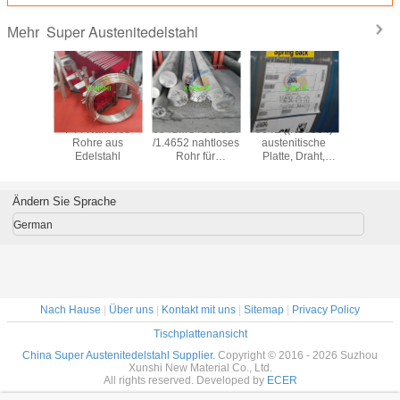
Super Austenitedelstahl
Mehr
tronic 50
F44 Nahtlose
654SMO /S32654
904L ((N08904)
1.4441/
20910
Rohre aus
/1.4652 nahtloses
austenitische
/UNS S
stahlstab
Edelstahl
Rohr für
Platte, Draht,
Draht/Roh
ellen
anspruchsvolle
Stange, Rohr, mit
aus Edel
he China
Offshore-
hoher Qualität
erant
Anwendungen
und günstigem
Ändern Sie Sprache
Preis
German
Nach Hause
|
Über uns
|
Kontakt mit uns
|
Sitemap
|
Privacy Policy
Tischplattenansicht
China Super Austenitedelstahl Supplier.
Copyright © 2016 - 2026 Suzhou
Xunshi New Material Co., Ltd.
All rights reserved. Developed by
ECER