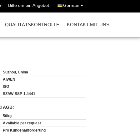
Bitte um ein Angebot
German
5
QUALITÄTSKONTROLLE
KONTAKT MIT UNS
Suzhou, China
AIWEN
ISO
SZAW-SSP-1.4441
d AGB:
50kg
Available per request
Pro Kundenanforderung