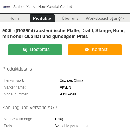
Suzhou Xunshi New Material Co., Ltd
Heim
Produkte
Über uns
Werksbesichtigung
>>
904L ((N08904) austenitische Platte, Draht, Stange, Rohr,
mit hoher Qualität und günstigem Preis
Bestpreis
Kontakt
Produktdetails
Herkunftsort:
Suzhou, China
Markenname:
AIWEN
Modellnummer:
904L-Avril
Zahlung und Versand AGB
Min Bestellmenge:
10 kg
Preis:
Available per request