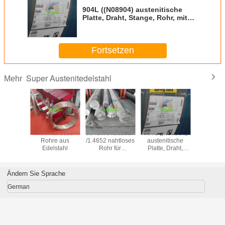
904L ((N08904) austenitische
Platte, Draht, Stange, Rohr, mit
hoher Qualität und günstigem
Preis
Fortsetzen
Super Austenitedelstahl
Mehr
tronic 50
F44 Nahtlose
654SMO /S32654
904L ((N08904)
1.4441/
20910
Rohre aus
/1.4652 nahtloses
austenitische
/UNS S
stahlstab
Edelstahl
Rohr für
Platte, Draht,
Draht/Roh
ellen
anspruchsvolle
Stange, Rohr, mit
aus Edel
he China
Offshore-
hoher Qualität
erant
Anwendungen
und günstigem
Ändern Sie Sprache
Preis
German