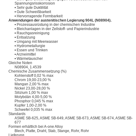
Spannungsrisskorrosion
• Sehr gute Duktilität
• Gute Schweißbarkeit
• Hervorragende Formbarkeit
Anwendungen der austenitischen Legierung 904L (N08904).
• Prozessausrüstung in der chemischen Industrie
• Bleichanlagen in der Zellstoff- und Papierindustrie
• Rauchgasreinigung
• Entsalzung
• Umgang mit Meerwasser
• Hydrometallurgie
• Essen und Trinken
• Arzneimittel
• Wärmetauscher
Gleiche Noten
N08904, 1.4539
Chemische Zusammensetzung (%)
Kohlenstoff 0,02 % max
Chrom 19,00-23,00 %
Mangan 2,00 % max
Nickel 23,00-28,00 %
Silizium 1,00 % max
Molybdän 4,00-5,00 %
Phosphor 0,045 % max
Kupfer 1,00-2,00 %
Schwefel 0,035 % max
Standards
ASME SB-625, ASME SB-649, ASME SB-673, ASME SB-674, ASME SB-
677
Formen erhältlich bei A-one Alloy
Blech, Platte, Draht, Stab, Stange, Rohr, Rohr
Lieferung