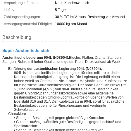
Verpackung Informationen:
Nach Kundenwunsch
Lieferzeit:
5 Tage
Zahlungsbedingungen:
30 % T/T im Voraus, Restbetrag vor Versand
Versorgungsmaterial-Fähigkeit:
10000 kg pro Monat
Beschreibung
Super Austenitedelstahl
Austenitische Legierung 904L (N08904).
Bleche, Platten, Drähte, Stangen,
Stangen, Rohre mit hoher Qualität und gutem Preis, Direktverkauf ab Werk
Einführung der austenitischen Legierung 904L (N08904).
904L ist eine austenitische Legierung, die für eine mittlere bis hohe
Korrosionsbeständigkeit ausgelegt ist. Die Legierung enthält einen
hohen Anteil an Chrom und Nickel sowie Molybdän- und Kupferzusätze
für zusätzliche Korrosionsbeständigkeit. Der hohe Gehalt an Nickel (25
%) und Molybdän (4,5 %) von 904L bietet eine gute Beständigkeit
gegen Chlorid-Spannungsrisskorrosion sowie eine allgemeine
Beständigkeit gegen Chlorid-Lochfraßkorrosion über den Werten von
Edelstahl 316 und 317. Der Kupferzusatz in 904L sorgt für zusätzliche
Beständigkeit gegen heiße Phosphorsäure und verdünnte
Schwefelsäure.
Charaktere
• Sehr gute Beständigkeit gegen gleichmäßige Korrosion
• Gute bis außergewöhnlich gute Beständigkeit gegen Lochfraß und
Spaltkorrosion
• Sehr gute Beständigkeit gegen verschiedene Arten von