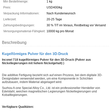
Min Bestellmenge:
1 kg
Preis:
USD400/kg
Verpackung Informationen:
Nach Kundenwunsch
Lieferzeit:
20-25 Tage
Zahlungsbedingungen:
30 % T/T im Voraus, Restbetrag vor Versand
Versorgungsmaterial-Fähigkeit:
10000 kg pro Monat
Beschreibung
Kugelförmiges Pulver für den 3D-Druck
Inconel 718 kugelförmiges Pulver für den 3D-Druck (Pulver aus
Nickellegierungen mit hohem Nickelgehalt)
)
Die additive Fertigung bezieht sich auf einen Prozess, bei dem digitale 3D-
Designdaten verwendet werden, um eine Komponente in Schichten
aufzubauen, indem Material abgelagert wird.
Suzhou A-one Special Alloy Co., Ltd. ist ein professioneller Hersteller von
Edelstahl, weichen magnetischen Legierungen Nickellegierungen und
Kobaltlegierungen.
Verfügbare Qualitäten: