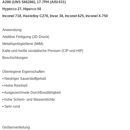
A286 (UNS S66286), 17-7PH (AISI 631)
Hyperco 27, Hiperco 50
Inconel 718, Hastelloy C276, Invar 36, Inconel 625, Inconel X-750
Anwendung:
Additive Fertigung (3D-Druck)
Metallspritzgießerei (MIM)
Kalte und heiße isostatische Pressen (CIP und HIP)
Beschichtungen
Überlegene Eigenschaften
• Niedriger Sauerstoffgehalt
• Hohe Reinheit
• Ausgezeichnete Durchflussfähigkeit
• hohe Schein- und Wasserdichte
• Sehr rund
Größenverteilung