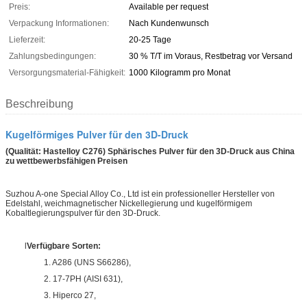
Preis:
Available per request
Verpackung Informationen:
Nach Kundenwunsch
Lieferzeit:
20-25 Tage
Zahlungsbedingungen:
30 % T/T im Voraus, Restbetrag vor Versand
Versorgungsmaterial-Fähigkeit:
1000 Kilogramm pro Monat
Beschreibung
Kugelförmiges Pulver für den 3D-Druck
(Qualität: Hastelloy C276) Sphärisches Pulver für den 3D-Druck aus China
zu wettbewerbsfähigen Preisen
Suzhou A-one Special Alloy Co., Ltd ist ein professioneller Hersteller von
Edelstahl, weichmagnetischer Nickellegierung und kugelförmigem
Kobaltlegierungspulver für den 3D-Druck.
l
Verfügbare Sorten:
1. A286 (UNS S66286),
2. 17-7PH (AISI 631),
3. Hiperco 27,