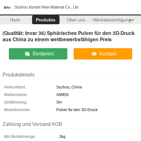
Suzhou Xunshi New Material Co., Ltd
Heim
Produkte
Über uns
Werksbesichtigung
>>
(Qualität: Invar 36) Sphärisches Pulver für den 3D-Druck
aus China zu einem wettbewerbsfähigen Preis
Bestpreis
Kontakt
Produktdetails
Herkunftsort:
Suzhou, China
Markenname:
AIWEN
Zertifizierung:
SH
Modellnummer:
Pulver für den 3D-Druck
Zahlung und Versand AGB
Min Bestellmenge:
2kg