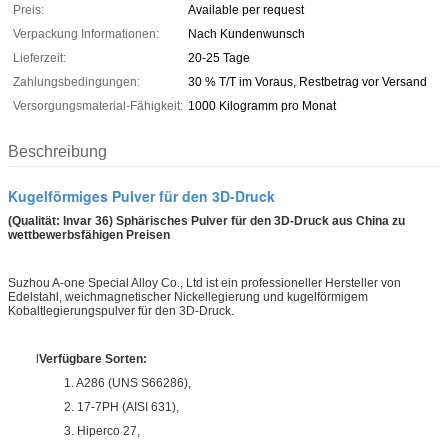
Preis:
Available per request
Verpackung Informationen:
Nach Kundenwunsch
Lieferzeit:
20-25 Tage
Zahlungsbedingungen:
30 % T/T im Voraus, Restbetrag vor Versand
Versorgungsmaterial-Fähigkeit:
1000 Kilogramm pro Monat
Beschreibung
Kugelförmiges Pulver für den 3D-Druck
(Qualität: Invar 36) Sphärisches Pulver für den 3D-Druck aus China zu
wettbewerbsfähigen Preisen
Suzhou A-one Special Alloy Co., Ltd ist ein professioneller Hersteller von
Edelstahl, weichmagnetischer Nickellegierung und kugelförmigem
Kobaltlegierungspulver für den 3D-Druck.
l
Verfügbare Sorten:
1. A286 (UNS S66286),
2. 17-7PH (AISI 631),
3. Hiperco 27,