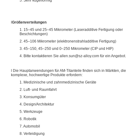
5. Sehr kugelförmig
l
Größenverteilungen
1. 15–45 und 25–45 Mikrometer (Laseradditive Fertigung oder
Beschichtungen)
2. 45–106 Mikrometer (elektronenstrahladditive Fertigung)
3. 45–150, 45–250 und 0–250 Mikrometer (CIP und HIP)
4. Bitte kontaktieren Sie allen.sun@sz-alloy.com für ein Angebot.
l Die Hauptanwendungen für AM-Titanteile finden sich in Märkten, die
komplexe, hochwertige Produkte erfordern:
1. Medizinische und zahnmedizinische Geräte
2. Luft- und Raumfahrt
3. Konsumgüter
4. Design/Architektur
5. Werkzeuge
6. Robotik
7. Automobil
8. Verteidigung