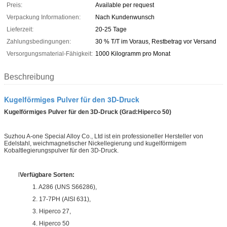
Preis:
Available per request
Verpackung Informationen:
Nach Kundenwunsch
Lieferzeit:
20-25 Tage
Zahlungsbedingungen:
30 % T/T im Voraus, Restbetrag vor Versand
Versorgungsmaterial-Fähigkeit:
1000 Kilogramm pro Monat
Beschreibung
Kugelförmiges Pulver für den 3D-Druck
Kugelförmiges Pulver für den 3D-Druck
(Grad
:Hiperco 50)
Suzhou A-one Special Alloy Co., Ltd ist ein professioneller Hersteller von
Edelstahl, weichmagnetischer Nickellegierung und kugelförmigem
Kobaltlegierungspulver für den 3D-Druck.
l
Verfügbare Sorten:
1. A286 (UNS S66286),
2. 17-7PH (AISI 631),
3. Hiperco 27,
4. Hiperco 50