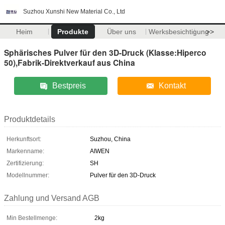
Suzhou Xunshi New Material Co., Ltd
Heim
Produkte
Über uns
Werksbesichtigung
>>
Sphärisches Pulver für den 3D-Druck (Klasse:Hiperco
50),Fabrik-Direktverkauf aus China
Bestpreis
Kontakt
Produktdetails
Herkunftsort:
Suzhou, China
Markenname:
AIWEN
Zertifizierung:
SH
Modellnummer:
Pulver für den 3D-Druck
Zahlung und Versand AGB
Min Bestellmenge:
2kg