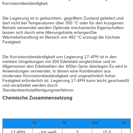
Korrosionsbeständigkeit.
Die Legierung ist in gelöschtem, gegrilltem Zustand geliefert und
darf nicht bei Temperaturen über 300 °C oder für den kryogenen
Betrieb verwendet werden.Optimale mechanische Eigenschaften
lassen sich durch eine Alterungshärte erlangenDie
Wärmebehandlung im Bereich von 482 °C erzeugt die höchste
Festigkeit.
Die Korrosionsbeständigkeit von Legierung 17-4PH ist in den
meisten Umgebungen mit 304 Edelstahl vergleichbar und im
Allgemeinen den Edelstahlen der 400er-Serie überlegen.Es wird in
Anwendungen verwendet, in denen eine Kombination aus
moderater Korrosionsbeständigkeit und ungewöhnlich hoher
Festigkeit erforderlich ist. Legierung 17-4PH kann leicht geschweißt
und verarbeitet werden durch
Standardwerkstattfertigungsverfahren.
Chemische Zusammensetzung
%
Ni
Die
Fe
17-4PH
- Ich weiß
3
15.5
B