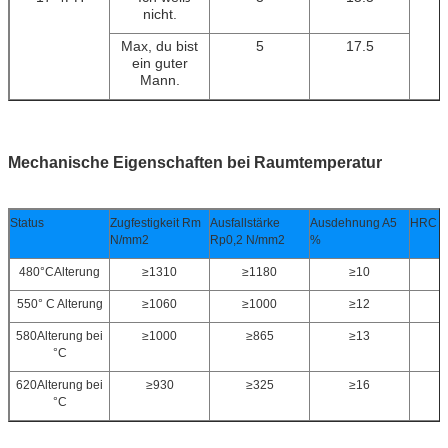
nicht.
Max, du bist
5
17.5
ein guter
Mann.
Mechanische Eigenschaften bei Raumtemperatur
Status
Zugfestigkeit Rm
Ausfallstärke
Ausdehnung A5
HRC (
N/mm2
Rp0,2 N/mm2
%
480
°C
Alterung
≥
1310
≥
1180
≥
10
550
° C Alterung
≥
1060
≥
1000
≥
12
580
Alterung bei
≥
1000
≥
865
≥
13
°C
620
Alterung bei
≥
930
≥
325
≥
16
°C