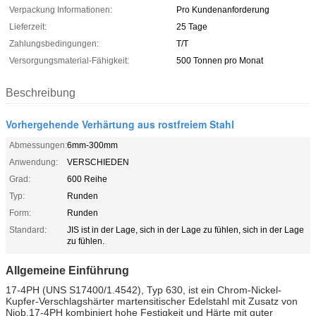
Verpackung Informationen:
Pro Kundenanforderung
Lieferzeit:
25 Tage
Zahlungsbedingungen:
T/T
Versorgungsmaterial-Fähigkeit:
500 Tonnen pro Monat
Beschreibung
Vorhergehende Verhärtung aus rostfreiem Stahl
Abmessungen:
6mm-300mm
Anwendung:
VERSCHIEDEN
Grad:
600 Reihe
Typ:
Runden
Form:
Runden
Standard:
JIS ist in der Lage, sich in der Lage zu fühlen, sich in der Lage
zu fühlen.
Allgemeine Einführung
17-4PH (UNS S17400/1.4542), Typ 630, ist ein Chrom-Nickel-
Kupfer-Verschlagshärter martensitischer Edelstahl mit Zusatz von
Niob.17-4PH kombiniert hohe Festigkeit und Härte mit guter