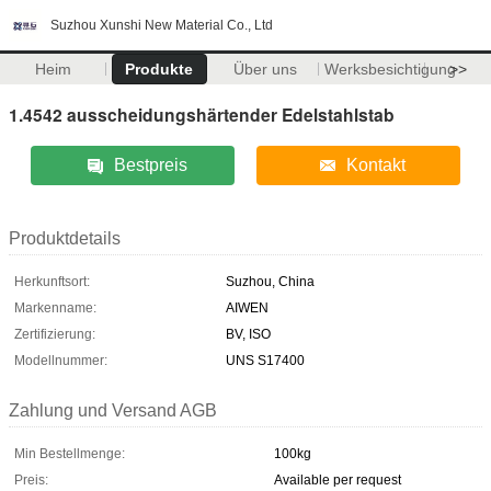
Suzhou Xunshi New Material Co., Ltd
Heim
Produkte
Über uns
Werksbesichtigung
>>
1.4542 ausscheidungshärtender Edelstahlstab
Bestpreis
Kontakt
Produktdetails
Herkunftsort:
Suzhou, China
Markenname:
AIWEN
Zertifizierung:
BV, ISO
Modellnummer:
UNS S17400
Zahlung und Versand AGB
Min Bestellmenge:
100kg
Preis:
Available per request