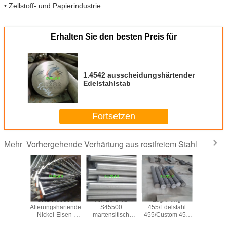
• Zellstoff- und Papierindustrie
Erhalten Sie den besten Preis für
1.4542 ausscheidungshärtender
Edelstahlstab
Fortsetzen
Vorhergehende Verhärtung aus rostfreiem Stahl
Mehr
 903 mit
UNS N19903
XM-16 UNS
Legierung
15-5PH
shärterung
Alterungshärtende
S45500
455/Edelstahl
S155
el-Eisen-
Nickel-Eisen-
martensitisch
455/Custom 455
Edelst
egierung
Kobaltlegierung
aushärtender
(AMS 5617) mit
Runds