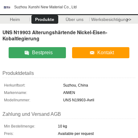
Suzhou Xunshi New Material Co., Ltd
Heim
Produkte
Über uns
Werksbesichtigung
>>
UNS N19903 Alterungshärtende Nickel-Eisen-
Kobaltlegierung
Bestpreis
Kontakt
Produktdetails
Herkunftsort:
Suzhou, China
Markenname:
AIWEN
Modellnummer:
UNS N19903-Avril
Zahlung und Versand AGB
Min Bestellmenge:
10 kg
Preis:
Available per request