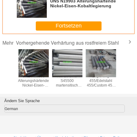
UNS N19903 Alterungshärtende
Nickel-Eisen-Kobaltlegierung
Fortsetzen
Vorhergehende Verhärtung aus rostfreiem Stahl
Mehr
 903 mit
UNS N19903
XM-16 UNS
Legierung
15-5PH
shärterung
Alterungshärtende
S45500
455/Edelstahl
S155
el-Eisen-
Nickel-Eisen-
martensitisch
455/Custom 455
Edelst
egierung
Kobaltlegierung
aushärtender
(AMS 5617) mit
Runds
Legierungsstab
schwarzer oder
schwarz
heller Oberfläche
helle Obe
Ändern Sie Sprache
German