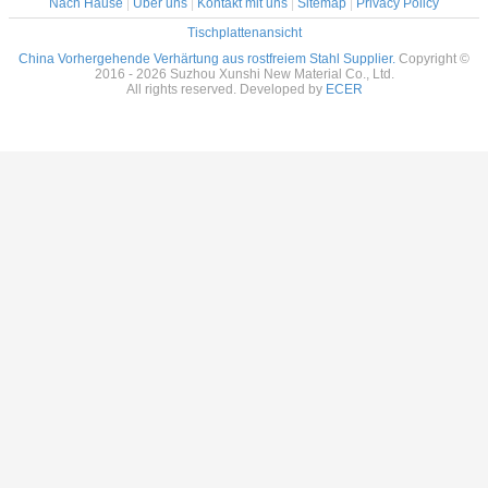
Nach Hause
|
Über uns
|
Kontakt mit uns
|
Sitemap
|
Privacy Policy
Tischplattenansicht
China Vorhergehende Verhärtung aus rostfreiem Stahl Supplier.
Copyright ©
2016 - 2026 Suzhou Xunshi New Material Co., Ltd.
All rights reserved. Developed by
ECER