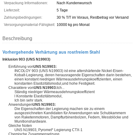
Verpackung Informationen:
Nach Kundenwunsch
Lieferzeit:
5 Tage
Zahlungsbedingungen:
30 % T/T im Voraus, Restbetrag vor Versand
Versorgungsmaterial-Fähigkeit:
10000 kg pro Monat
Beschreibung
Vorhergehende Verhärtung aus rostfreiem Stahl
Inklusion 903 (UNS N19903)
Einführung von
UNS N19903:
INCOLOY 903 (UNS N19903) ist eine altershärtende Nickel-Eisen-
Kobalt-Legierung, deren herausragende Eigenschaften darin bestehen,
einen konstant niedrigen Wärmeausdehnungskoeffizienten, einen
konstanten Elastizitätsmodul,und hohe Festigkeit.
Charaktere von
UNS N19903:
Ich...
Ständig niedriger Wärmeausdehnungskoeffizient
l Konstante Elastizitätsmodul,
Ich bin sehr stark.
Anwendungen
UNS N19903:
Die Eigenschaften der Legierung machen sie zu einem
ausgezeichneten Kandidaten für Anwendungen wie Schubkammern
von Raketenmotoren, Dampfturbinenbolzen, Federn, Messblöcke und
Munitionshardware.
Gleiche Noten
UNS N19903, Pyromet* Legierung CTX-1
Chemische Zusammensetzung