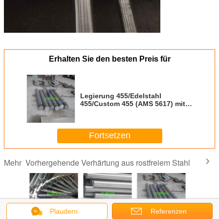
Erhalten Sie den besten Preis für
Legierung 455/Edelstahl
455/Custom 455 (AMS 5617) mit
schwarzer oder heller Oberfläche
Fortsetzen
Vorhergehende Verhärtung aus rostfreiem Stahl
Mehr
Plaudern
Referenzen
 903 mit
UNS N19903
XM-16 UNS
Legierung
15-5PH