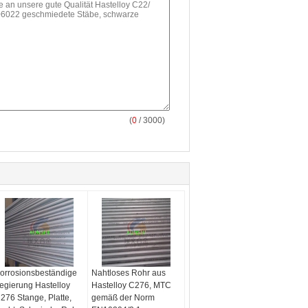
(
0
/ 3000)
orrosionsbeständige
Nahtloses Rohr aus
egierung Hastelloy
Hastelloy C276, MTC
276 Stange, Platte,
gemäß der Norm