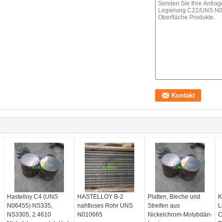
Hastelloy C4 (UNS
HASTELLOY B-2
Platten, Bleche und
K
N06455) NS335,
nahtloses Rohr UNS
Streifen aus
L
NS3305, 2.4610
N010665
Nickelchrom-Molybdän-
C