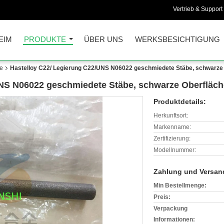
Vertrieb & Support 
EIM
PRODUKTE
ÜBER UNS
WERKSBESICHTIGUNG
he
Hastelloy C22/ Legierung C22/UNS N06022 geschmiedete Stäbe, schwarze
UNS N06022 geschmiedete Stäbe, schwarze Oberfläch
Produktdetails:
Herkunftsort:
Markenname:
Zertifizierung:
Modellnummer:
Zahlung und Versan
Min Bestellmenge:
Preis:
Verpackung
Informationen: