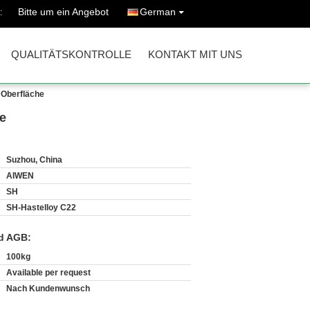
Bitte um ein Angebot
German
:
QUALITÄTSKONTROLLE
KONTAKT MIT UNS
 Oberfläche
e
Suzhou, China
AIWEN
SH
SH-Hastelloy C22
d AGB:
100kg
Available per request
Nach Kundenwunsch