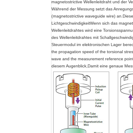
magnetostrictive Wellenleitdraht und der V
Während der Messung setzt das Anregungsm
(magnetostrictive waveguide wire) an.Dies
LichtgeschwindigkeitWenn sich das magnet
Wellenleitdrahtes wird eine Torsionsspann
des Wellenleitdrahtes mit Schallgeschwind
Steuermodul im elektronischen Lager berec
the propagation speed of the torsional stre
wave and the measurement reference point
diesem Augenblick,Damit eine genaue Messun