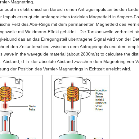
ernier-Magnetring.
odul im elektronischen Bereich einen Anfrageimpuls an beiden Ende
er Impuls erzeugt ein umfangreiches toridales Magnetfeld in Ampere-Fo
ische Feld des Abe-Rings mit dem permanenten Magnetfeld des Vernier
ungswelle mit Weidmann-Effekt gebildet.. Die Torsionswelle verbreitet
igkeit.und das an das Erregungsteil übertragene Signal wird von der 
hnet den Zeitunterschied zwischen dem Abfrageimpuls und dem empfang
ss wave in the waveguide material (about 2830m/s) to calculate the dist
. Abstand, d. h. der absolute Abstand zwischen dem Magnetring von V
g der Position des Vernier-Magnetrings in Echtzeit erreicht wird.