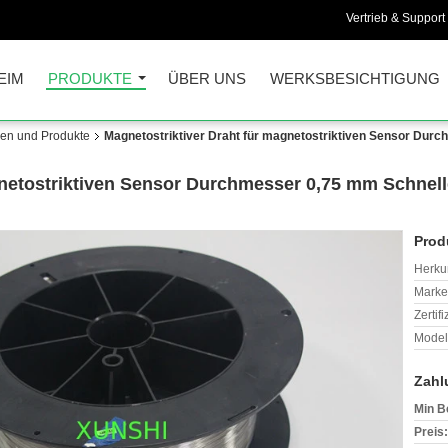
Vertrieb & Support 
EIM
PRODUKTE
ÜBER UNS
WERKSBESICHTIGUNG
lien und Produkte
Magnetostriktiver Draht für magnetostriktiven Sensor Durc
gnetostriktiven Sensor Durchmesser 0,75 mm Schnell
Prod
Herkun
Mark
Zertif
Model
Zahl
Min B
Preis: