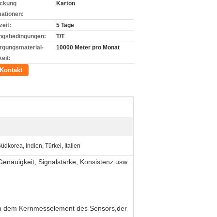
ckung
Karton
mationen:
zeit:
5 Tage
ngsbedingungen:
T/T
rgungsmaterial-
10000 Meter pro Monat
eit:
Kontakt
üdkorea, Indien, Türkei, Italien
Genauigkeit, Signalstärke, Konsistenz usw.
n dem Kernmesselement des Sensors,der