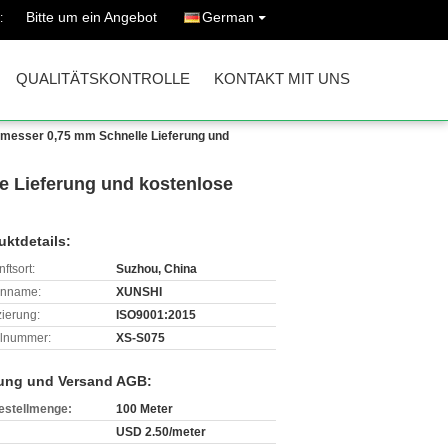
Bitte um ein Angebot
German
:
QUALITÄTSKONTROLLE
KONTAKT MIT UNS
hmesser 0,75 mm Schnelle Lieferung und
e Lieferung und kostenlose
uktdetails:
ftsort:
Suzhou, China
enname:
XUNSHI
izierung:
ISO9001:2015
lnummer:
XS-S075
ung und Versand AGB:
estellmenge:
100 Meter
USD 2.50/meter