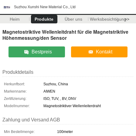
Suzhou Xunshi New Material Co., Ltd
Heim
Produkte
Über uns
Werksbesichtigung
>>
Magnetostriktive Wellenleitdraht für die Magnetstriktive
Höhenmessung/den Sensor
Bestpreis
Kontakt
Produktdetails
Herkunftsort:
Suzhou, China
Markenname:
AIWEN
Zertifizierung:
ISO, TUV, , BV, DNV
Modellnummer:
Magnetostriktiver Wellenleiterdraht
Zahlung und Versand AGB
Min Bestellmenge:
100meter