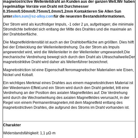
magnetostrictive Wellenleitdraht an Kunden aus der ganzen Welt.Wir haben
regelmäßige Vorräte von Draht mit Durchmesser
0.35mm/0.50mm/0.75mm/1.0mm/1.2mm Kontaktieren Sie Allen Sun
unter
allen.sun@sz-alloy.com
für die neuesten Bestandsinformationen.
Der Strom wird als kurzfristiger Impuls, -1 oder 2 μs, aufgetragen; die minimale
Stromdichte befindet sich entlang der Mitte des Drahtes und die maximale an
der Drahtoberfläche.
Die Magnetfeldintensität ist auch an der Drahtoberfläche am größten. Dies hilft
bei der Entwicklung der Wellenleiterdrehung. Da der Strom als Impuls
angewendet wird, wird die Wellenleiter in der Wellenleiter umgewandelt.Die
mechanische Verdrehung bewegt sich durch den Draht als UltraschallwelleDer
magnetostriktive Draht wird daher als Wellenführer bezeichnet.
Magnetostriction ist eine Eigenschaft ferromagnetischer Materialien wie Eisen,
Nickel und Kobalt.
Ein wichtiges Merkmal eines Drahtes aus einem magnetostrictiven Material ist
der Wiedemann-Effekt.und ein Strom wird durch den Draht geleitet, tritt eine
Verdrehung an der Position des axialen Magnetfeldes auf. Die Verdrehung
wird durch die Wechselwirkung des axialen Magnetfeldes verursacht, in der
Regel von einem Permanentmagneten,mit dem Magnetfeld entlang des
magnetostrictiven Drahtes, die aufgrund des Stroms im Draht vorhanden ist.
Charakter
Widerstandsfähigkeit: 1,1 μΩ·m