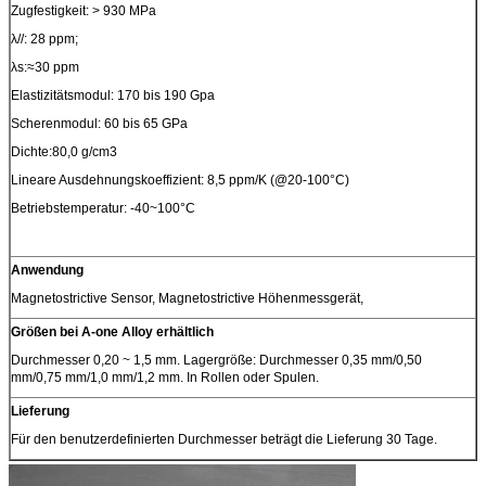
Zugfestigkeit: > 930 MPa
λ//: 28 ppm;
λs:≈30 ppm
Elastizitätsmodul: 170 bis 190 Gpa
Scherenmodul: 60 bis 65 GPa
Dichte:80,0 g/cm3
Lineare Ausdehnungskoeffizient: 8,5 ppm/K (@20-100°C)
Betriebstemperatur: -40~100°C
Anwendung
Magnetostrictive Sensor, Magnetostrictive Höhenmessgerät,
Größen bei A-one Alloy erhältlich
Durchmesser 0,20 ~ 1,5 mm. Lagergröße: Durchmesser 0,35 mm/0,50
mm/0,75 mm/1,0 mm/1,2 mm. In Rollen oder Spulen.
Lieferung
Für den benutzerdefinierten Durchmesser beträgt die Lieferung 30 Tage.