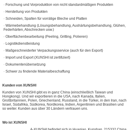
· Forschung und Vorproduktion von nicht standardmäßigen Produkten
· Herstellung von Produkten
· Schneiden, Spalten für vorrätige Bleche und Platten
· Wärmebehandlung (Lösungsbehandlung, Aushärtungsbehandlung, Glühen,
Federhärten, Abschrecken usw.)
· Oberflächenbearbeitung (Peeling, Gritting, Polieren)
· Logistikdienstleistung
· Maßgeschneiderter Verpackungsservice (auch für den Export)
· Import und Export (XUNSHI ist zertifiziert)
· Dokumentenübersetzung
· Schwer zu findende Materialbeschaffung
Kunden von XUNSHI
Kunden von XUNSHI gibt es in ganz China (einschließlich Taiwan und
Hongkong). Und wir exportieren in die USA, nach Kanada, Italien,
Großbritannien, Polen, Griechenland, Russland, in die Türkei, in den Iran, nach
Israel, Südafrika, Südkorea, Nordkorea, Indien, Argentinien und Brasilien und
so weiter. Kunden aus über 30 Ländern vertrauen uns.
Wo ist XUNSHI
A-XUNSHI befindet sich in Huaqiao, Kunshan, 215332 China,