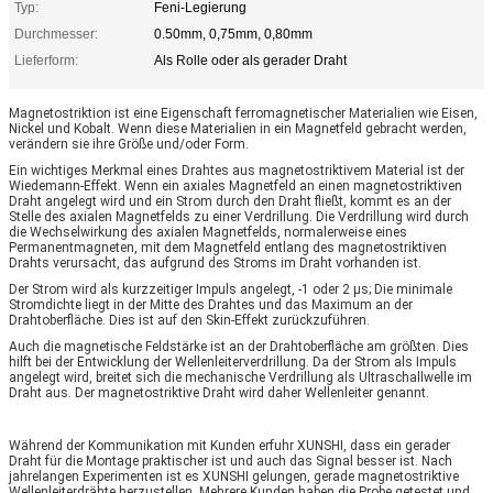
Typ:
Feni-Legierung
Durchmesser:
0.50mm, 0,75mm, 0,80mm
Lieferform:
Als Rolle oder als gerader Draht
Magnetostriktion ist eine Eigenschaft ferromagnetischer Materialien wie Eisen,
Nickel und Kobalt. Wenn diese Materialien in ein Magnetfeld gebracht werden,
verändern sie ihre Größe und/oder Form.
Ein wichtiges Merkmal eines Drahtes aus magnetostriktivem Material ist der
Wiedemann-Effekt. Wenn ein axiales Magnetfeld an einen magnetostriktiven
Draht angelegt wird und ein Strom durch den Draht fließt, kommt es an der
Stelle des axialen Magnetfelds zu einer Verdrillung. Die Verdrillung wird durch
die Wechselwirkung des axialen Magnetfelds, normalerweise eines
Permanentmagneten, mit dem Magnetfeld entlang des magnetostriktiven
Drahts verursacht, das aufgrund des Stroms im Draht vorhanden ist.
Der Strom wird als kurzzeitiger Impuls angelegt, -1 oder 2 µs; Die minimale
Stromdichte liegt in der Mitte des Drahtes und das Maximum an der
Drahtoberfläche. Dies ist auf den Skin-Effekt zurückzuführen.
Auch die magnetische Feldstärke ist an der Drahtoberfläche am größten. Dies
hilft bei der Entwicklung der Wellenleiterverdrillung. Da der Strom als Impuls
angelegt wird, breitet sich die mechanische Verdrillung als Ultraschallwelle im
Draht aus. Der magnetostriktive Draht wird daher Wellenleiter genannt.
Während der Kommunikation mit Kunden erfuhr XUNSHI, dass ein gerader
Draht für die Montage praktischer ist und auch das Signal besser ist. Nach
jahrelangen Experimenten ist es XUNSHI gelungen, gerade magnetostriktive
Wellenleiterdrähte herzustellen. Mehrere Kunden haben die Probe getestet und