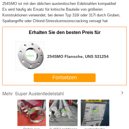
254SMO ist mit den üblichen austenitischen Edelstahlen kompatibel
Es wird häufig als Ersatz für kritische Bauteile von größeren
Konstruktionen verwendet, bei denen Typ 316l oder 317l durch Gruben,
Spaltangriffe oder Chlorid-Stresskorrosionscracking versagt hat
Erhalten Sie den besten Preis für
254SMO Flansche, UNS S31254
Fortsetzen
Super Austenitedelstahl
Mehr
tronic 50
F44 Nahtlose
654SMO /S32654
904L ((N08904)
1.4441/