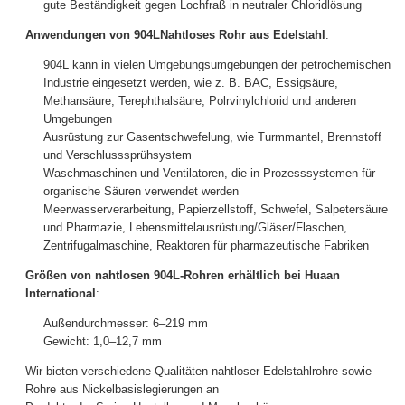
gute Beständigkeit gegen Lochfraß in neutraler Chloridlösung
Anwendungen von 904L
Nahtloses Rohr aus Edelstahl
:
904L kann in vielen Umgebungsumgebungen der petrochemischen
Industrie eingesetzt werden, wie z. B. BAC, Essigsäure,
Methansäure, Terephthalsäure, Polrvinylchlorid und anderen
Umgebungen
Ausrüstung zur Gasentschwefelung, wie Turmmantel, Brennstoff
und Verschlusssprühsystem
Waschmaschinen und Ventilatoren, die in Prozesssystemen für
organische Säuren verwendet werden
Meerwasserverarbeitung, Papierzellstoff, Schwefel, Salpetersäure
und Pharmazie, Lebensmittelausrüstung/Gläser/Flaschen,
Zentrifugalmaschine, Reaktoren für pharmazeutische Fabriken
Größen von nahtlosen 904L-Rohren erhältlich bei Huaan
International
:
Außendurchmesser: 6–219 mm
Gewicht: 1,0–12,7 mm
Wir bieten verschiedene Qualitäten nahtloser Edelstahlrohre sowie
Rohre aus Nickelbasislegierungen an