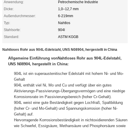
Anwendung:
Petrochemische Industrie
Dicke:
1,0–12,7 mm
Außendurchmesser:
6-219mm
Typ:
Nahtlos
Stahlsorte:
904l
Standard:
ASTM KGGB
Nahtloses Rohr aus 904L-Edelstahl, UNS N08904, hergestellt in China
Allgemeine Einführung von
Nahtloses Rohr aus 904L-Edelstahl,
UNS N08904, hergestellt in China:
904L ist ein superaustenitischer Edelstahl mit hohem Ni- und Mo-
Gehalt
904L enthält viel Ni, Mo und Cu und verfügt über ein gutes
Aktivierungs-Passivierungs-Übergangsvermögen und eine niedrige
Korrosionsrate im Passivierungsbereich (hoher Cr-Gehalt).
904L weist eine gute Beständigkeit gegen Lochfraß, Spaltbildung
(hoher Cr- und Mo-Gehalt) und Spannungskorrosion (hoher Ni-
Gehalt) auf.
Hervorragende Korrosionsbeständigkeit in nichtoxidierenden Säuren
wie Schwefel, Essigsäure, Methansäure und Phosphorsäure sowie