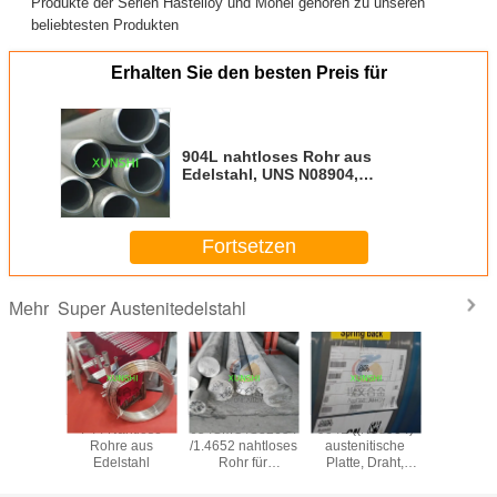
Produkte der Serien Hastelloy und Monel gehören zu unseren
beliebtesten Produkten
Erhalten Sie den besten Preis für
904L nahtloses Rohr aus
Edelstahl, UNS N08904,
Hergestellt in China
Fortsetzen
Super Austenitedelstahl
Mehr
tronic 50
F44 Nahtlose
654SMO /S32654
904L ((N08904)
1.4441/
20910
Rohre aus
/1.4652 nahtloses
austenitische
/UNS S
stahlstab
Edelstahl
Rohr für
Platte, Draht,
Draht/Roh
ellen
anspruchsvolle
Stange, Rohr, mit
aus Edel
he China
Offshore-
hoher Qualität