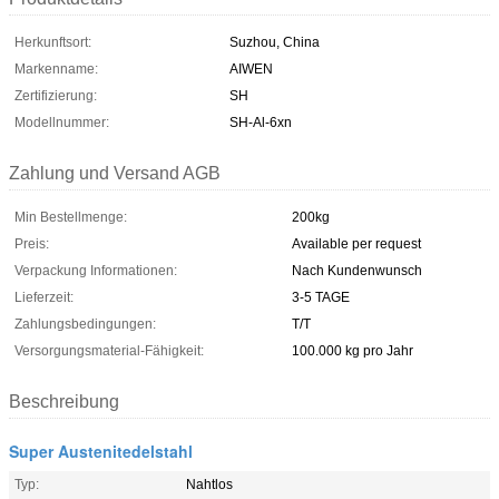
Herkunftsort:
Suzhou, China
Markenname:
AIWEN
Zertifizierung:
SH
Modellnummer:
SH-Al-6xn
Zahlung und Versand AGB
Min Bestellmenge:
200kg
Preis:
Available per request
Verpackung Informationen:
Nach Kundenwunsch
Lieferzeit:
3-5 TAGE
Zahlungsbedingungen:
T/T
Versorgungsmaterial-Fähigkeit:
100.000 kg pro Jahr
Beschreibung
Super Austenitedelstahl
Typ:
Nahtlos