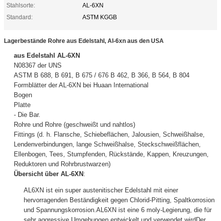
Stahlsorte:
AL-6XN
Standard:
ASTM KGGB
Lagerbestände Rohre aus Edelstahl, Al-6xn aus den USA
aus Edelstahl AL-6XN
N08367 der UNS
ASTM B 688, B 691, B 675 / 676 B 462, B 366, B 564, B 804
Formblätter der AL-6XN bei Huaan International
Bogen
Platte
- Die Bar.
Rohre und Rohre (geschweißt und nahtlos)
Fittings (d. h. Flansche, Schiebeflächen, Jalousien, Schweißhalse,
Lendenverbindungen, lange Schweißhalse, Steckschweißflächen,
Ellenbogen, Tees, Stumpfenden, Rückstände, Kappen, Kreuzungen,
Reduktoren und Rohrbrustwarzen)
Übersicht über AL-6XN
:
AL6XN ist ein super austenitischer Edelstahl mit einer
hervorragenden Beständigkeit gegen Chlorid-Pitting, Spaltkorrosion
und Spannungskorrosion.AL6XN ist eine 6 moly-Legierung, die für
sehr aggressive Umgebungen entwickelt und verwendet wirdDer