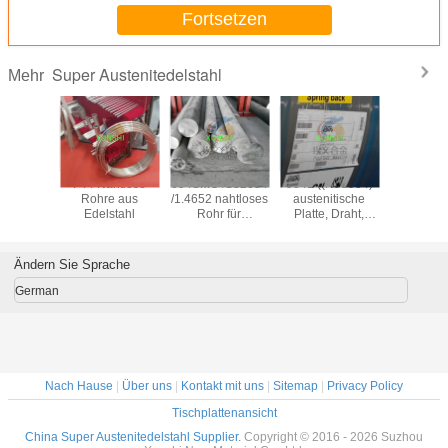
Fortsetzen
Super Austenitedelstahl
Mehr
tronic 50
F44 Nahtlose
654SMO /S32654
904L ((N08904)
1.4441/
20910
Rohre aus
/1.4652 nahtloses
austenitische
/UNS S
stahlstab
Edelstahl
Rohr für
Platte, Draht,
Draht/Roh
ellen
anspruchsvolle
Stange, Rohr, mit
aus Edel
he China
Offshore-
hoher Qualität
erant
Anwendungen
und günstigem
Ändern Sie Sprache
Preis
German
Nach Hause
|
Über uns
|
Kontakt mit uns
|
Sitemap
|
Privacy Policy
Tischplattenansicht
China Super Austenitedelstahl Supplier.
Copyright © 2016 - 2026 Suzhou