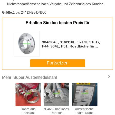
Nichtstandardflansche nach Vorgabe und Zeichnung des Kunden
Größe:
1 bis 24" DN25-DN600
Erhalten Sie den besten Preis für
304/304L, 316/316L, 321/H, 316Ti,
F44, 904L, F51, Rostfläche für
Brillenrollen aus Edelstahl
Fortsetzen
Super Austenitedelstahl
Mehr
tronic 50
F44 Nahtlose
654SMO /S32654
904L ((N08904)
1.4441/
20910
Rohre aus
/1.4652 nahtloses
austenitische
/UNS S
stahlstab
Edelstahl
Rohr für
Platte, Draht,
Draht/Roh