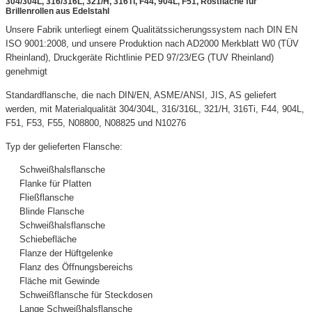
304/304L, 316/316L, 321/H, 316Ti, F44, 904L, F51, Rostfläche für
Brillenrollen aus Edelstahl
Unsere Fabrik unterliegt einem Qualitätssicherungssystem nach DIN EN
ISO 9001:2008, und unsere Produktion nach AD2000 Merkblatt W0 (TÜV
Rheinland), Druckgeräte Richtlinie PED 97/23/EG (TUV Rheinland)
genehmigt
Standardflansche, die nach DIN/EN, ASME/ANSI, JIS, AS geliefert
werden, mit Materialqualität 304/304L, 316/316L, 321/H, 316Ti, F44, 904L,
F51, F53, F55, N08800, N08825 und N10276
Typ der gelieferten Flansche:
Schweißhalsflansche
Flanke für Platten
Fließflansche
Blinde Flansche
Schweißhalsflansche
Schiebefläche
Flanze der Hüftgelenke
Flanz des Öffnungsbereichs
Fläche mit Gewinde
Schweißflansche für Steckdosen
Lange Schweißhalsflansche