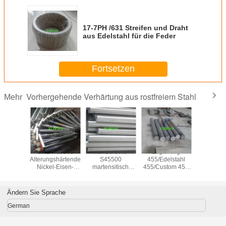
17-7PH /631 Streifen und Draht
aus Edelstahl für die Feder
Fortsetzen
Vorhergehende Verhärtung aus rostfreiem Stahl
Mehr
 903 mit
UNS N19903
XM-16 UNS
Legierung
15-5PH
shärterung
Alterungshärtende
S45500
455/Edelstahl
S155
el-Eisen-
Nickel-Eisen-
martensitisch
455/Custom 455
Edelst
egierung
Kobaltlegierung
aushärtender
(AMS 5617) mit
Runds
Legierungsstab
schwarzer oder
schwarz
heller Oberfläche
helle Obe
Ändern Sie Sprache
German