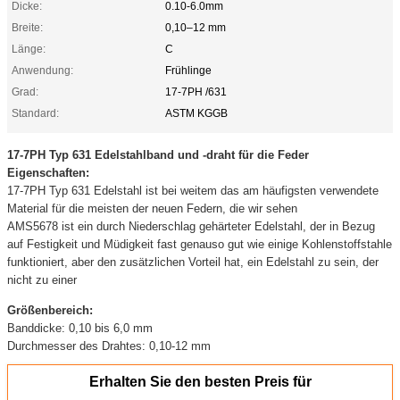
Dicke:
0.10-6.0mm
Breite:
0,10–12 mm
Länge:
C
Anwendung:
Frühlinge
Grad:
17-7PH /631
Standard:
ASTM KGGB
17-7PH Typ 631 Edelstahlband und -draht für die Feder
Eigenschaften:
17-7PH Typ 631 Edelstahl ist bei weitem das am häufigsten verwendete
Material für die meisten der neuen Federn, die wir sehen
AMS5678 ist ein durch Niederschlag gehärteter Edelstahl, der in Bezug
auf Festigkeit und Müdigkeit fast genauso gut wie einige Kohlenstoffstahle
funktioniert, aber den zusätzlichen Vorteil hat, ein Edelstahl zu sein, der
nicht zu einer
Größenbereich:
Banddicke: 0,10 bis 6,0 mm
Durchmesser des Drahtes: 0,10-12 mm
Erhalten Sie den besten Preis für