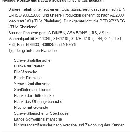
N08800, N08825 und N10276 Gewindeflansche aus Edelstahl
Unsere Fabrik unterliegt einem Qualitätssicherungssystem nach DIN
EN ISO 9001:2008, und unsere Produktion genehmigt nach AD2000
Merkblatt W0 ((TÜV Rheinland), Druckgeräterichtlinie PED 97/23/EG
((TUV Rheinland)
Standardflansche gemäß DIN/EN, ASME/ANSI, JIS, AS mit
Materialqualität 304/304L, 316/316L, 321/H, 316Ti, F44, 904L, F51,
F53, F55, N08800, N08825 und N10276
Typ der gelieferten Flansche:
Schweißhalsflansche
Flanke für Platten
Fließflansche
Blinde Flansche
Schweißhalsflansche
Schlüpfen auf Flansch
Flanze der Hüftgelenke
Flanz des Öffnungsbereichs
Fläche mit Gewinde
Schweißflansche für Steckdosen
Lange Schweißhalsflansche
Nichtstandardflansche nach Vorgabe und Zeichnung des Kunden