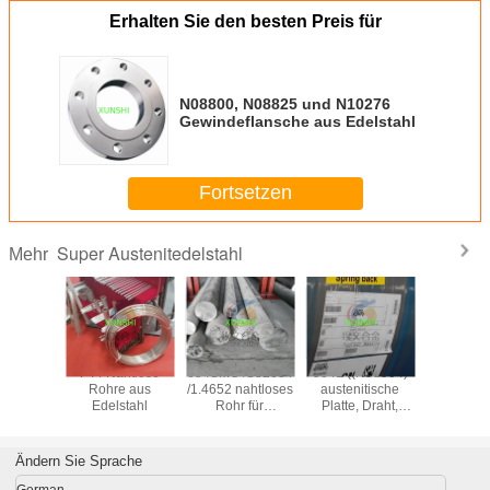
Erhalten Sie den besten Preis für
N08800, N08825 und N10276
Gewindeflansche aus Edelstahl
Fortsetzen
Super Austenitedelstahl
Mehr
tronic 50
F44 Nahtlose
654SMO /S32654
904L ((N08904)
1.4441/
20910
Rohre aus
/1.4652 nahtloses
austenitische
/UNS S
stahlstab
Edelstahl
Rohr für
Platte, Draht,
Draht/Roh
ellen
anspruchsvolle
Stange, Rohr, mit
aus Edel
he China
Offshore-
hoher Qualität
erant
Anwendungen
und günstigem
Ändern Sie Sprache
Preis
German